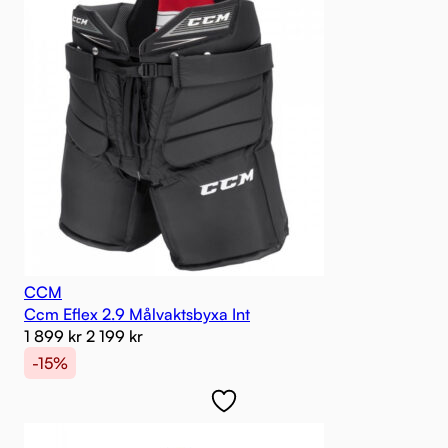
CCM
Ccm Eflex 2.9 Målvaktsbyxa Int
1 899
kr
2 199
kr
-15%