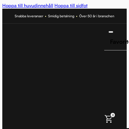
Hoppa till huvudinnehåll
Hoppa till sidfot
Snabba leveranser
•
Smidig betalning
•
Över 50 år i branschen
Favorit
0