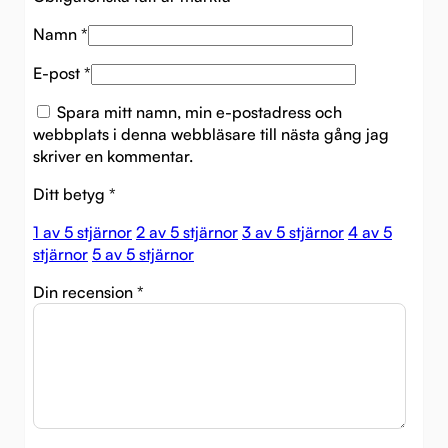
Namn
*
E-post
*
Spara mitt namn, min e-postadress och
webbplats i denna webbläsare till nästa gång jag
skriver en kommentar.
Ditt betyg
*
1 av 5 stjärnor
2 av 5 stjärnor
3 av 5 stjärnor
4 av 5
stjärnor
5 av 5 stjärnor
Din recension
*