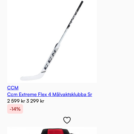
CCM
Ccm Extreme Flex 4 Målvaktsklubba Sr
2 599
kr
3 299
kr
-14%