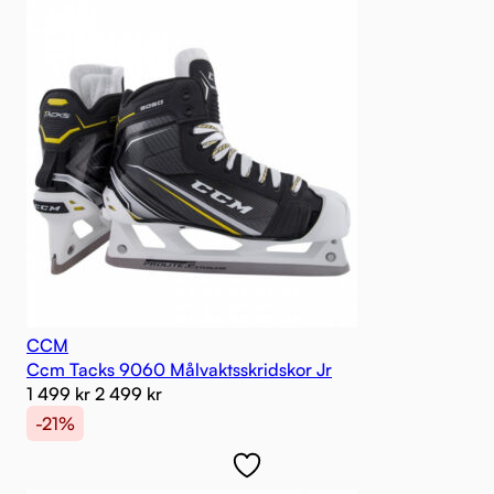
CCM
Ccm Tacks 9060 Målvaktsskridskor Jr
1 499
kr
2 499
kr
-21%