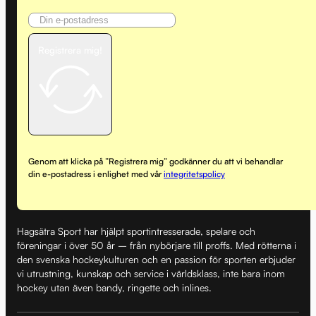
Registrera mig!
Genom att klicka på ”Registrera mig” godkänner du att vi behandlar
din e-postadress i enlighet med vår
integritetspolicy
Hagsätra Sport har hjälpt sportintresserade, spelare och
föreningar i över 50 år – från nybörjare till proffs. Med rötterna i
den svenska hockeykulturen och en passion för sporten erbjuder
vi utrustning, kunskap och service i världsklass, inte bara inom
hockey utan även bandy, ringette och inlines.