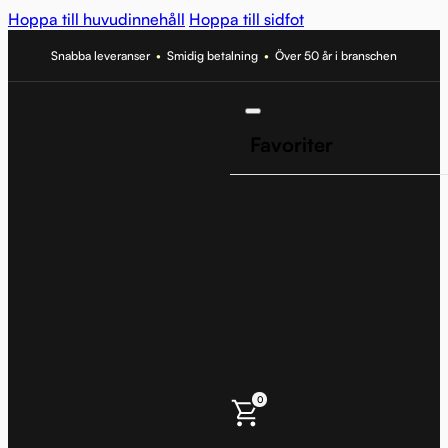
Hoppa till huvudinnehåll
Hoppa till sidfot
Snabba leveranser
•
Smidig betalning
•
Över 50 år i branschen
Favoriter
0