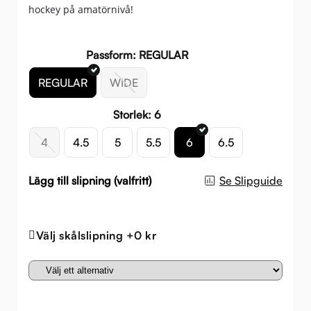
hockey på amatörnivå!
999 
649 
Passform: REGULAR
REGULAR
WIDE
Storlek: 6
4
4.5
5
5.5
6
6.5
Lägg till slipning (valfritt)
Se Slipguide
Välj skålslipning +0 kr