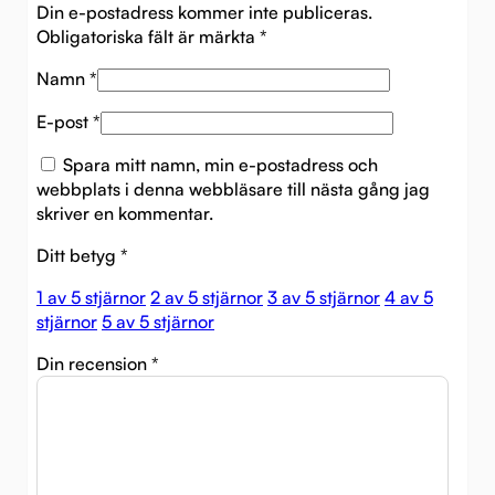
Din e-postadress kommer inte publiceras.
Obligatoriska fält är märkta
*
Namn
*
E-post
*
Spara mitt namn, min e-postadress och
webbplats i denna webbläsare till nästa gång jag
skriver en kommentar.
Ditt betyg
*
1 av 5 stjärnor
2 av 5 stjärnor
3 av 5 stjärnor
4 av 5
stjärnor
5 av 5 stjärnor
Din recension
*