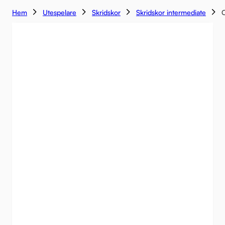
Hem
Utespelare
Skridskor
Skridskor intermediate
C
KAMPANJ
-45%