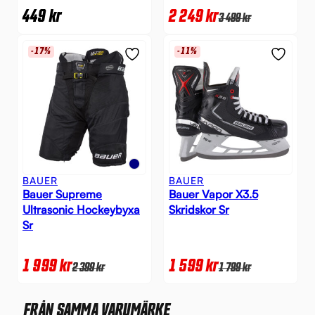
449
kr
2 249
kr
3 499
kr
-17%
-11%
BAUER
BAUER
Bauer Supreme
Bauer Vapor X3.5
Ultrasonic Hockeybyxa
Skridskor Sr
Sr
1 999
kr
1 599
kr
2 399
kr
1 799
kr
FRÅN SAMMA VARUMÄRKE