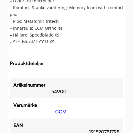
– Foder: HD microfiber
– Komfort- & ankelvaddering: Memory foam with comfort
pad
– Plös: Metatomic tritech
– Innersula: CCM Ortholite
– Hållare: Speedblade XS
– Skridskostål: CCM XS
Produktdetaljer
Artikelnummer
54900
Varumärke
CCM
EAN
191520781798