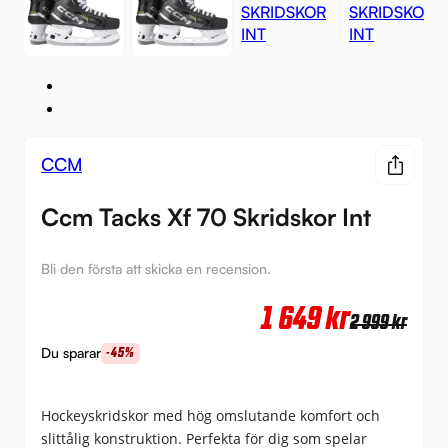
CCM
Ccm Tacks Xf 70 Skridskor Int
Bli den första att skicka en recension.
Det
Det
1 649
kr
2 999
kr
urs
nuv
Du sparar
-45%
pri
pri
var:
är:
Hockeyskridskor med hög omslutande komfort och
slittålig konstruktion. Perfekta för dig som spelar
2
1