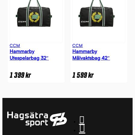
CCM
CCM
Hammarby
Hammarby
Utespelarbag 32″
Målvaktsbag 42″
1 399
kr
1 599
kr