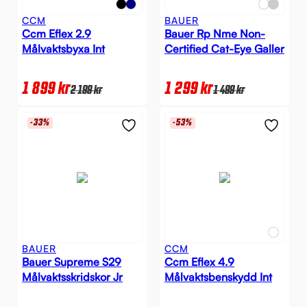
CCM
BAUER
Ccm Eflex 2.9
Bauer Rp Nme Non-
Målvaktsbyxa Int
Certified Cat-Eye Galler
1 899
kr
1 299
kr
2 199
kr
1 499
kr
-33%
-53%
BAUER
CCM
Bauer Supreme S29
Ccm Eflex 4.9
Målvaktsskridskor Jr
Målvaktsbenskydd Int