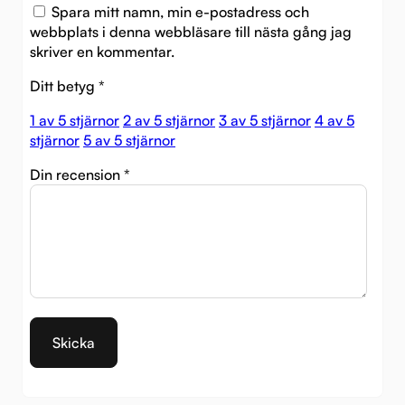
Spara mitt namn, min e-postadress och
webbplats i denna webbläsare till nästa gång jag
skriver en kommentar.
Ditt betyg
*
1 av 5 stjärnor
2 av 5 stjärnor
3 av 5 stjärnor
4 av 5
stjärnor
5 av 5 stjärnor
Din recension
*