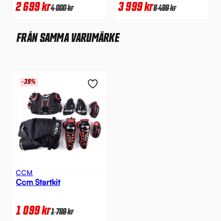
2 699
kr
3 999
kr
4 000
kr
8 499
kr
FRÅN SAMMA VARUMÄRKE
-39%
CCM
Ccm Startkit
1 099
kr
1 799
kr