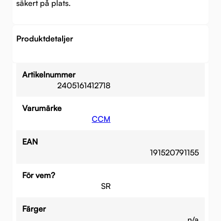
säkert på plats.
Produktdetaljer
Artikelnummer
2405161412718
Varumärke
CCM
EAN
191520791155
För vem?
SR
Färger
n/a