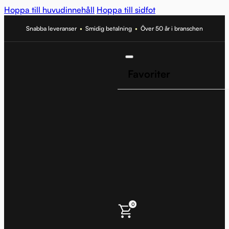
Hoppa till huvudinnehåll
Hoppa till sidfot
Snabba leveranser
•
Smidig betalning
•
Över 50 år i branschen
Favoriter
0