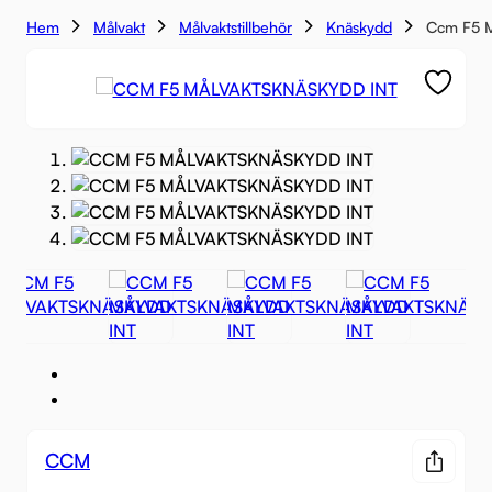
Hem
Målvakt
Målvaktstillbehör
Knäskydd
Ccm F5 M
CCM