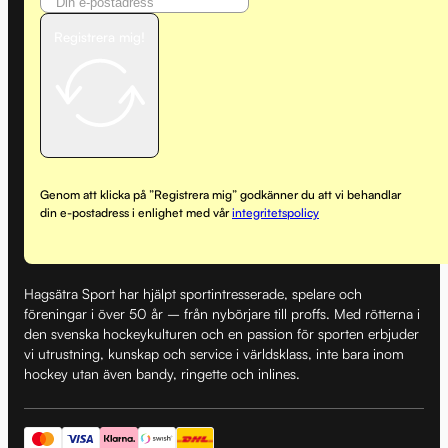
Registrera mig!
Genom att klicka på ”Registrera mig” godkänner du att vi behandlar
din e-postadress i enlighet med vår
integritetspolicy
Hagsätra Sport har hjälpt sportintresserade, spelare och
föreningar i över 50 år – från nybörjare till proffs. Med rötterna i
den svenska hockeykulturen och en passion för sporten erbjuder
vi utrustning, kunskap och service i världsklass, inte bara inom
hockey utan även bandy, ringette och inlines.