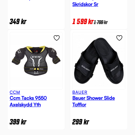
Skridskor Sr
349
kr
1 599
kr
1 799
kr
CCM
BAUER
Ccm Tacks 9550
Bauer Shower Slide
Axelskydd Yth
Tofflor
399
kr
299
kr