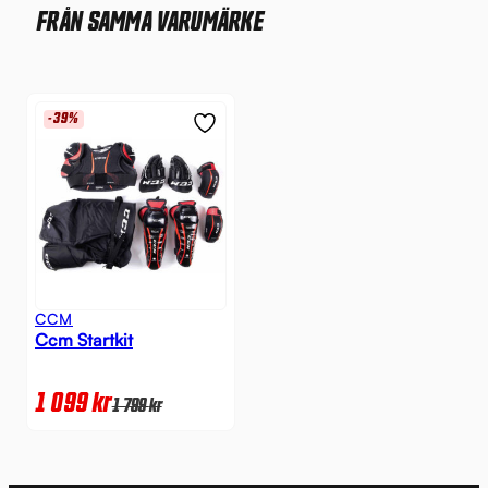
FRÅN SAMMA VARUMÄRKE
-39%
CCM
Ccm Startkit
1 099
kr
1 799
kr