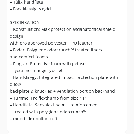
– Tålig handflata
– Förstklassigt skydd
SPECIFIKATION
– Konstruktion: Max protection asdanatomical shield
design
with pro approved polyester + PU leather
– Foder: Polygiene odorcrunch™ treated liners
and comfort foams
– Fingrar: Protective foam with peinsert
+ lycra mesh finger gussets
– Handskrygg: Integrated impact protection plate with
d3o®
backplate & knuckles + ventilation port on backhand
– Tumme: Pro flexthumb from size 11”
– Handflata: Sensalast palm + reinforcement
+ treated with polygiene odorcrunch™
– mudd: flexmotion cuff