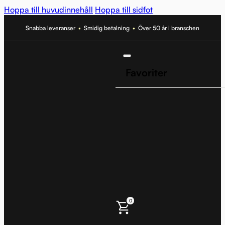
Hoppa till huvudinnehåll
Hoppa till sidfot
Snabba leveranser
•
Smidig betalning
•
Över 50 år i branschen
Favoriter
0