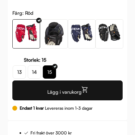
899 
099 
Färg:
Röd
Storlek: 15
13
14
15
Lägg i varukorg
Endast 1 kvar
Levereras inom 1-3 dagar
Fri frakt över 3000 kr