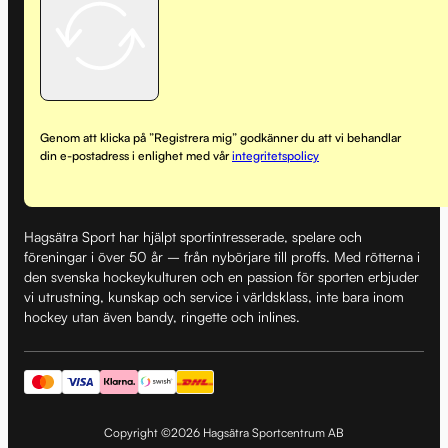
Genom att klicka på ”Registrera mig” godkänner du att vi behandlar
din e-postadress i enlighet med vår
integritetspolicy
Hagsätra Sport har hjälpt sportintresserade, spelare och
föreningar i över 50 år – från nybörjare till proffs. Med rötterna i
den svenska hockeykulturen och en passion för sporten erbjuder
vi utrustning, kunskap och service i världsklass, inte bara inom
hockey utan även bandy, ringette och inlines.
Copyright ©2026 Hagsätra Sportcentrum AB