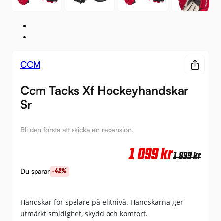
CCM
Ccm Tacks Xf Hockeyhandskar
Sr
Bli den första att skicka en recension.
Det
Det
1 099
kr
1 899
kr
urs
nuv
Du sparar
-42%
pri
pri
var:
är:
Handskar för spelare på elitnivå. Handskarna ger
utmärkt smidighet, skydd och komfort.
1
1