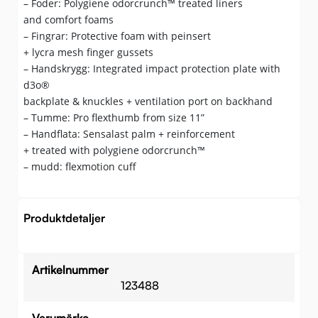
– Foder: Polygiene odorcrunch™ treated liners
and comfort foams
– Fingrar: Protective foam with peinsert
+ lycra mesh finger gussets
– Handskrygg: Integrated impact protection plate with
d3o®
backplate & knuckles + ventilation port on backhand
– Tumme: Pro flexthumb from size 11”
– Handflata: Sensalast palm + reinforcement
+ treated with polygiene odorcrunch™
– mudd: flexmotion cuff
Produktdetaljer
Artikelnummer
123488
Varumärke