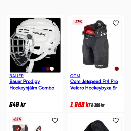
-17%
BAUER
CCM
Bauer Prodigy
Ccm Jetspeed Ft4 Pro
Hockeyhjälm Combo
Velcro Hockeybyxa Sr
649
kr
1 999
kr
2 399
kr
-25%