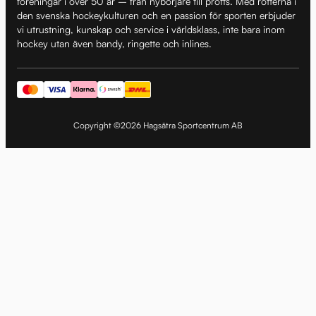
föreningar i över 50 år – från nybörjare till proffs. Med rötterna i
den svenska hockeykulturen och en passion för sporten erbjuder
vi utrustning, kunskap och service i världsklass, inte bara inom
hockey utan även bandy, ringette och inlines.
Copyright ©2026 Hagsätra Sportcentrum AB