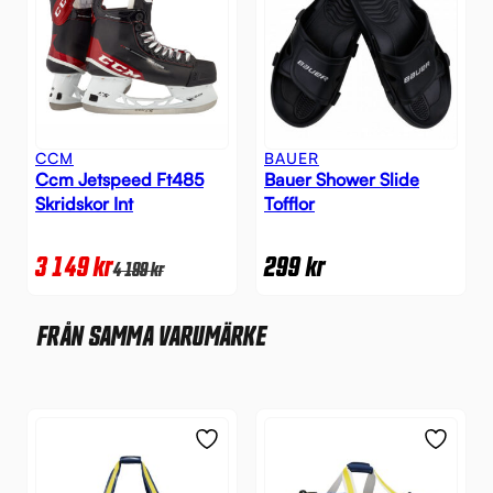
CCM
BAUER
Ccm Jetspeed Ft485
Bauer Shower Slide
Skridskor Int
Tofflor
3 149
kr
299
kr
4 199
kr
FRÅN SAMMA VARUMÄRKE