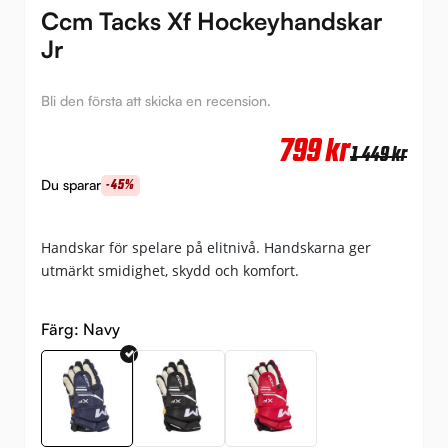
Ccm Tacks Xf Hockeyhandskar
Jr
Bli den första att skicka en recension.
Det
Det
799
kr
1 449
kr
urs
nuv
Du sparar
-45%
pri
pri
var:
är:
Handskar för spelare på elitnivå. Handskarna ger
utmärkt smidighet, skydd och komfort.
1
799 
449 
Färg:
Navy