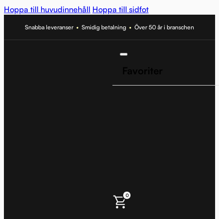
Hoppa till huvudinnehåll
Hoppa till sidfot
Snabba leveranser
•
Smidig betalning
•
Över 50 år i branschen
Favoriter
0