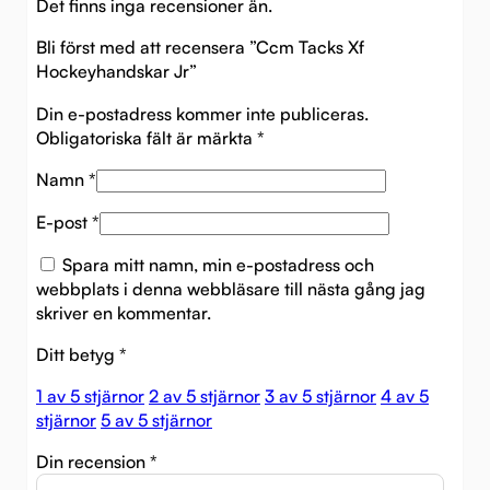
Det finns inga recensioner än.
Bli först med att recensera ”Ccm Tacks Xf
Hockeyhandskar Jr”
Din e-postadress kommer inte publiceras.
Obligatoriska fält är märkta
*
Namn
*
E-post
*
Spara mitt namn, min e-postadress och
webbplats i denna webbläsare till nästa gång jag
skriver en kommentar.
Ditt betyg
*
1 av 5 stjärnor
2 av 5 stjärnor
3 av 5 stjärnor
4 av 5
stjärnor
5 av 5 stjärnor
Din recension
*