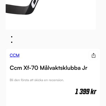
CCM
Ccm Xf-70 Målvaktsklubba Jr
Bli den första att skicka en recension.
1 399
kr