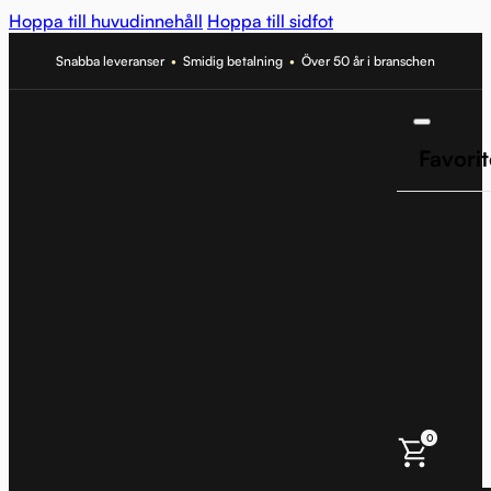
Hoppa till huvudinnehåll
Hoppa till sidfot
Snabba leveranser
•
Smidig betalning
•
Över 50 år i branschen
Favorit
0