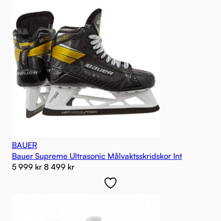
BAUER
Bauer Supreme Ultrasonic Målvaktsskridskor Int
5 999
kr
8 499
kr