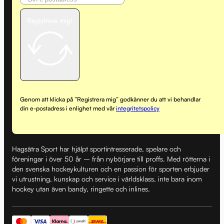
Registrera mig!
Genom att klicka på ”Registrera mig” godkänner du att vi behandlar
din e-postadress i enlighet med vår
integritetspolicy
Hagsätra Sport har hjälpt sportintresserade, spelare och
föreningar i över 50 år – från nybörjare till proffs. Med rötterna i
den svenska hockeykulturen och en passion för sporten erbjuder
vi utrustning, kunskap och service i världsklass, inte bara inom
hockey utan även bandy, ringette och inlines.