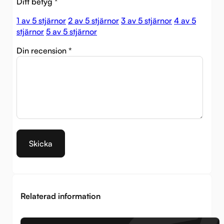
Ditt betyg
*
1 av 5 stjärnor
2 av 5 stjärnor
3 av 5 stjärnor
4 av 5
stjärnor
5 av 5 stjärnor
Din recension
*
Relaterad information