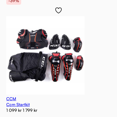
-39%
CCM
Ccm Startkit
1 099
kr
1 799
kr