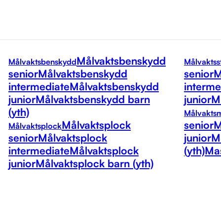
Målvaktsbenskydd
Målvaktsbenskydd
Målvaktss
senior
Målvaktsbenskydd
senior
M
intermediate
Målvaktsbenskydd
interme
junior
Målvaktsbenskydd barn
junior
Må
(yth)
Målvakts
Målvaktsplock
senior
M
Målvaktsplock
senior
Målvaktsplock
junior
M
intermediate
Målvaktsplock
(yth)
Mas
junior
Målvaktsplock barn (yth)