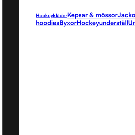
Kepsar & mössor
Jacko
Hockeykläder
hoodies
Byxor
Hockeyunderställ
Un