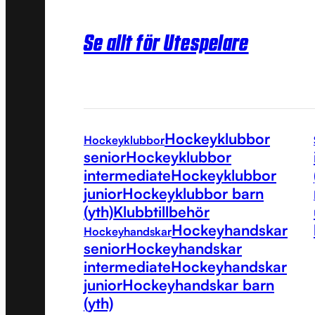
Se allt för Utespelare
Hockeyklubbor
Hockeyklubbor
senior
Hockeyklubbor
intermediate
Hockeyklubbor
junior
Hockeyklubbor barn
(yth)
Klubbtillbehör
Hockeyhandskar
Hockeyhandskar
senior
Hockeyhandskar
intermediate
Hockeyhandskar
junior
Hockeyhandskar barn
(yth)