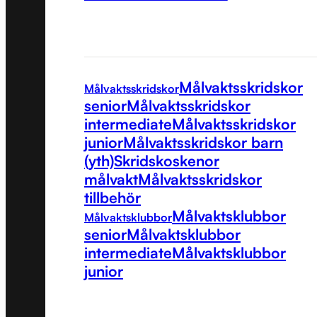
Målvaktsskridskor
Målvaktsskridskor
senior
Målvaktsskridskor
intermediate
Målvaktsskridskor
junior
Målvaktsskridskor barn
(yth)
Skridskoskenor
målvakt
Målvaktsskridskor
tillbehör
Målvaktsklubbor
Målvaktsklubbor
senior
Målvaktsklubbor
intermediate
Målvaktsklubbor
junior