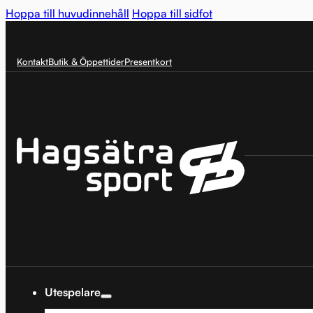
Hoppa till huvudinnehåll
Hoppa till sidfot
Kontakt
Butik & Öppettider
Presentkort
Utespelare