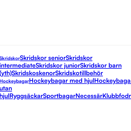
Skridskor senior
Skridskor
Skridskor
intermediate
Skridskor junior
Skridskor barn
(yth)
Skridskoskenor
Skridskotillbehör
Hockeybagar med hjul
Hockeybaga
Hockeybagar
utan
hjul
Ryggsäckar
Sportbagar
Necessär
Klubbfodr