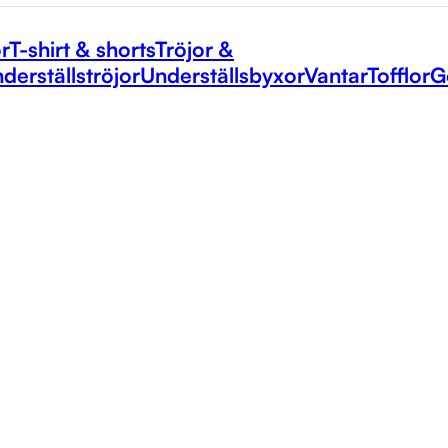
r
T-shirt & shorts
Tröjor &
derställströjor
Underställsbyxor
Vantar
Tofflor
G