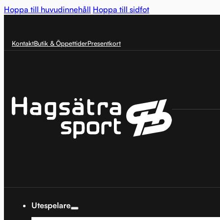
Hoppa till huvudinnehåll
Hoppa till sidfot
Kontakt
Butik & Öppettider
Presentkort
Utespelare