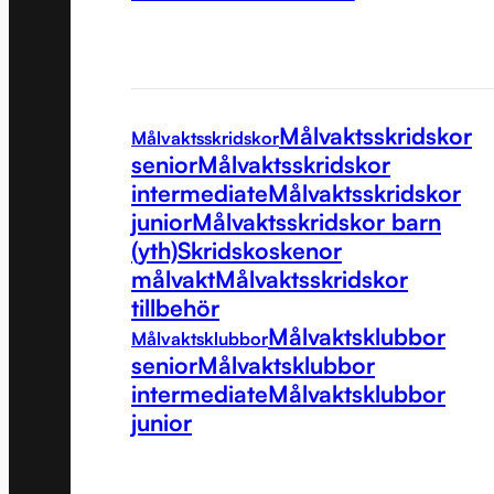
Målvaktsskridskor
Målvaktsskridskor
senior
Målvaktsskridskor
intermediate
Målvaktsskridskor
junior
Målvaktsskridskor barn
(yth)
Skridskoskenor
målvakt
Målvaktsskridskor
tillbehör
Målvaktsklubbor
Målvaktsklubbor
senior
Målvaktsklubbor
intermediate
Målvaktsklubbor
junior