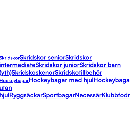
Skridskor senior
Skridskor
Skridskor
intermediate
Skridskor junior
Skridskor barn
(yth)
Skridskoskenor
Skridskotillbehör
Hockeybagar med hjul
Hockeybaga
Hockeybagar
utan
hjul
Ryggsäckar
Sportbagar
Necessär
Klubbfodr