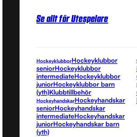
Se allt för Utespelare
Hockeyklubbor
Hockeyklubbor
senior
Hockeyklubbor
intermediate
Hockeyklubbor
junior
Hockeyklubbor barn
(yth)
Klubbtillbehör
Hockeyhandskar
Hockeyhandskar
senior
Hockeyhandskar
intermediate
Hockeyhandskar
junior
Hockeyhandskar barn
(yth)