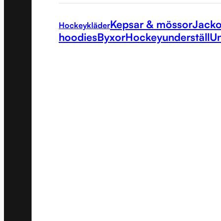
Kepsar & mössor
Jacko
Hockeykläder
hoodies
Byxor
Hockeyunderställ
Un