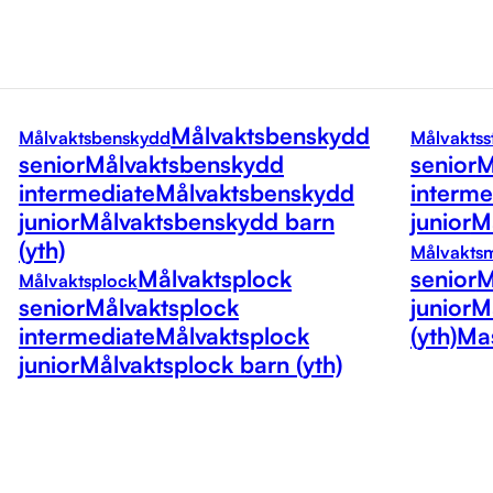
Målvaktsbenskydd
Målvaktsbenskydd
Målvaktss
senior
Målvaktsbenskydd
senior
M
intermediate
Målvaktsbenskydd
interme
junior
Målvaktsbenskydd barn
junior
Må
(yth)
Målvakts
Målvaktsplock
senior
M
Målvaktsplock
senior
Målvaktsplock
junior
M
intermediate
Målvaktsplock
(yth)
Mas
junior
Målvaktsplock barn (yth)