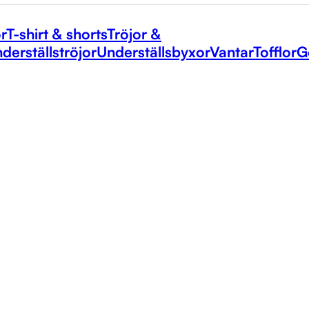
r
T-shirt & shorts
Tröjor &
derställströjor
Underställsbyxor
Vantar
Tofflor
G