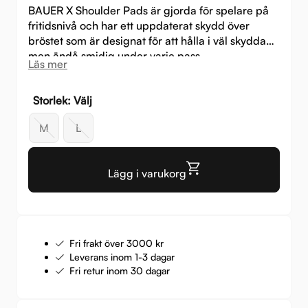
pri
pri
BAUER X Shoulder Pads är gjorda för spelare på
var:
är:
fritidsnivå och har ett uppdaterat skydd över
bröstet som är designat för att hålla i väl skyddad
599 
349 
men ändå smidig under varje pass.
Läs mer
Storlek: Välj
M
L
Lägg i varukorg
Fri frakt över 3000 kr
Leverans inom 1-3 dagar
Fri retur inom 30 dagar