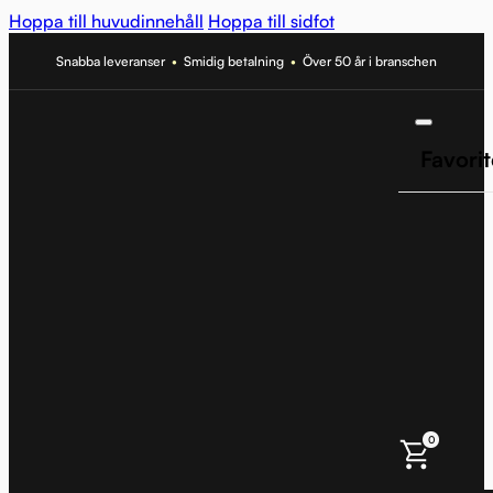
Hoppa till huvudinnehåll
Hoppa till sidfot
Snabba leveranser
•
Smidig betalning
•
Över 50 år i branschen
Favorit
0