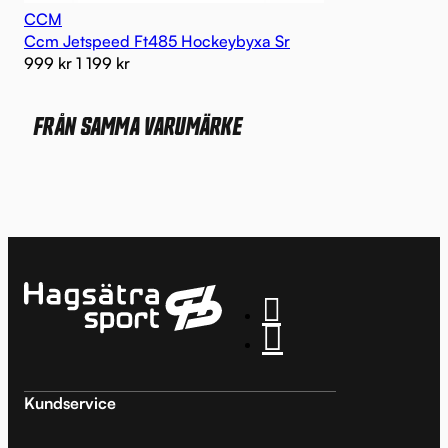
CCM
Ccm Jetspeed Ft485 Hockeybyxa Sr
999
kr
1 199
kr
FRÅN SAMMA VARUMÄRKE
Kundservice