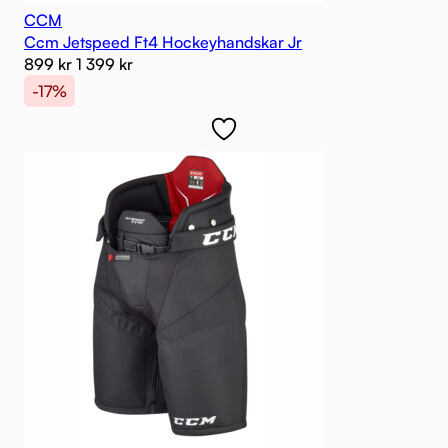
CCM
Ccm Jetspeed Ft4 Hockeyhandskar Jr
899
kr
1 399
kr
-17%