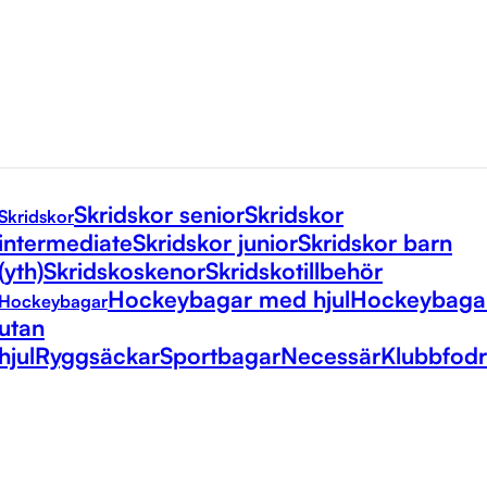
Skridskor senior
Skridskor
Skridskor
intermediate
Skridskor junior
Skridskor barn
(yth)
Skridskoskenor
Skridskotillbehör
Hockeybagar med hjul
Hockeybaga
Hockeybagar
utan
hjul
Ryggsäckar
Sportbagar
Necessär
Klubbfodr