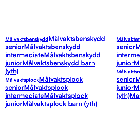
Målvaktsbenskydd
Målvaktsbenskydd
Målvaktss
senior
Målvaktsbenskydd
senior
M
intermediate
Målvaktsbenskydd
interme
junior
Målvaktsbenskydd barn
junior
Må
(yth)
Målvakts
Målvaktsplock
senior
M
Målvaktsplock
senior
Målvaktsplock
junior
M
intermediate
Målvaktsplock
(yth)
Mas
junior
Målvaktsplock barn (yth)