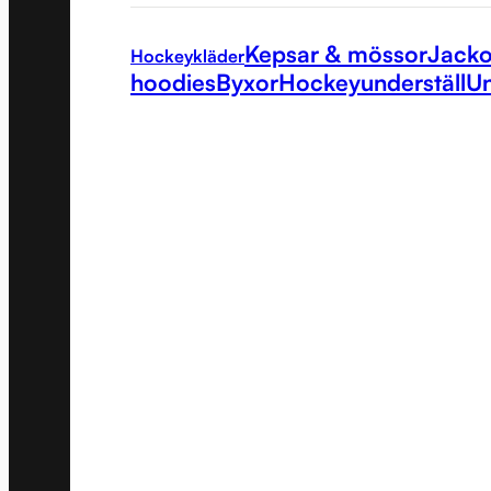
Kepsar & mössor
Jacko
Hockeykläder
hoodies
Byxor
Hockeyunderställ
Un