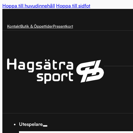
Hoppa till huvudinnehåll
Hoppa till sidfot
Kontakt
Butik & Öppettider
Presentkort
Utespelare