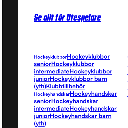
Se allt för Utespelare
Hockeyklubbor
Hockeyklubbor
senior
Hockeyklubbor
intermediate
Hockeyklubbor
junior
Hockeyklubbor barn
(yth)
Klubbtillbehör
Hockeyhandskar
Hockeyhandskar
senior
Hockeyhandskar
intermediate
Hockeyhandskar
junior
Hockeyhandskar barn
(yth)