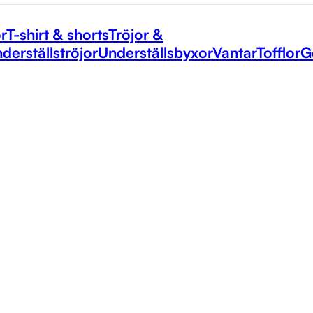
r
T-shirt & shorts
Tröjor &
derställströjor
Underställsbyxor
Vantar
Tofflor
G