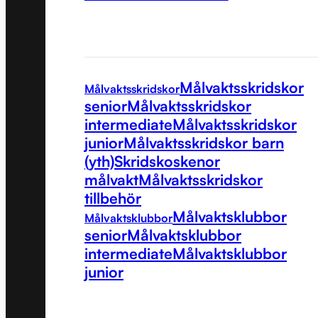
Målvaktsskridskor
Målvaktsskridskor
senior
Målvaktsskridskor
intermediate
Målvaktsskridskor
junior
Målvaktsskridskor barn
(yth)
Skridskoskenor
målvakt
Målvaktsskridskor
tillbehör
Målvaktsklubbor
Målvaktsklubbor
senior
Målvaktsklubbor
intermediate
Målvaktsklubbor
junior