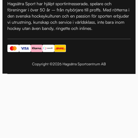
Hagsätra Sport har hjälpt sportintresserade, spelare och
föreningar i över 50 år – från nybörjare till proffs. Med rötterna i
den svenska hockeykulturen och en passion för sporten erbjuder
vi utrustning, kunskap och service i världsklass, inte bara inom
hockey utan även bandy, ringette och inlines.
Copyright ©2026 Hagsätra Sportcentrum AB