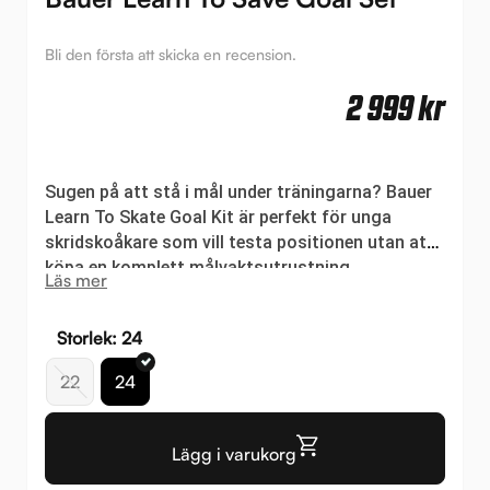
Bli den första att skicka en recension.
2 999
kr
Sugen på att stå i mål under träningarna? Bauer
Learn To Skate Goal Kit är perfekt för unga
skridskoåkare som vill testa positionen utan att
köpa en komplett målvaktsutrustning.
Läs mer
Storlek: 24
22
24
Lägg i varukorg