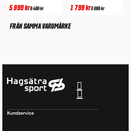
5 999
kr
1 799
kr
8 499
kr
2 099
kr
FRÅN SAMMA VARUMÄRKE
Kundservice