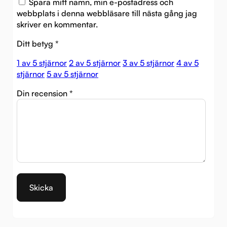
Spara mitt namn, min e-postadress och
webbplats i denna webbläsare till nästa gång jag
skriver en kommentar.
Ditt betyg
*
1 av 5 stjärnor
2 av 5 stjärnor
3 av 5 stjärnor
4 av 5
stjärnor
5 av 5 stjärnor
Din recension
*