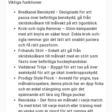
Viktiga funktioner:
Bredkanal Benskydd – Designade för att
passa över befintliga benskydd, gå från
skridskoåkare till målvakt på ett ögonblick.
Krok-och-ögla Remmar – Glöm kämpandet
med att knyta en säker knut. Enkla krok-och-
ögla remmar gör det lätt att snabbt justera
och få rätt passform.
Frihands Stöt – Enkelt att gå från
skridskoåkare till målvakt med en stöt som
fästs över befintliga hockeyhandskar.
Vadderad Tröja – Byggd för att tas på över
axelskydd för att ge ökat överkroppsskydd.
Prodigy Style Plock – Avsedd för yngre, nya
målvaktsspelare, denna plock har en djup ficka
och en enkel stängning som gör det
spännande att lära sig fånga puckar.
Resväska – Det finns en målvakt i varje match.
Ta med kitet till varje match eller träning med
en väska som är gjord för att rymma allt.