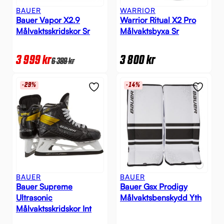
BAUER
WARRIOR
Bauer Vapor X2.9
Warrior Ritual X2 Pro
Målvaktsskridskor Sr
Målvaktsbyxa Sr
3 999
kr
3 800
kr
6 399
kr
-29%
-14%
BAUER
BAUER
Bauer Supreme
Bauer Gsx Prodigy
Ultrasonic
Målvaktsbenskydd Yth
Målvaktsskridskor Int