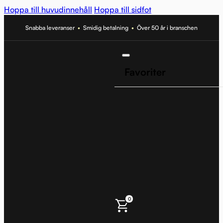
Hoppa till huvudinnehåll
Hoppa till sidfot
Snabba leveranser
•
Smidig betalning
•
Över 50 år i branschen
Favoriter
0