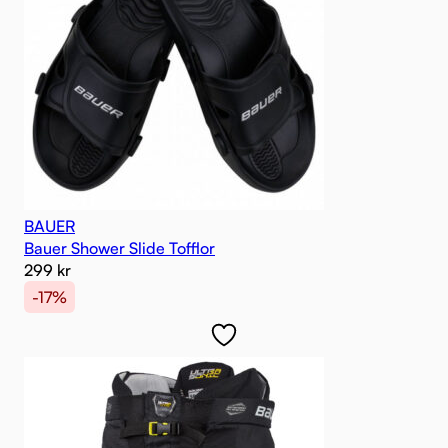
BAUER
Bauer Shower Slide Tofflor
299
kr
-17%