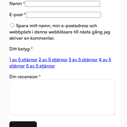
Namn
*
E-post
*
Spara mitt namn, min e-postadress och
webbplats i denna webbläsare till nästa gång jag
skriver en kommentar.
Ditt betyg
*
1 av 5 stjärnor
2 av 5 stjärnor
3 av 5 stjärnor
4 av 5
stjärnor
5 av 5 stjärnor
Din recension
*