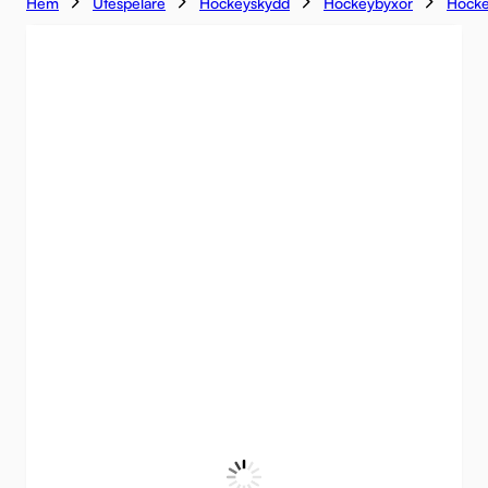
Hem
Utespelare
Hockeyskydd
Hockeybyxor
Hocke