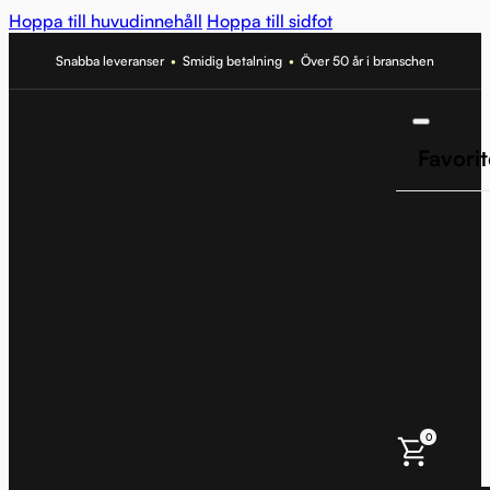
Hoppa till huvudinnehåll
Hoppa till sidfot
Snabba leveranser
•
Smidig betalning
•
Över 50 år i branschen
Favorit
0