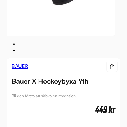
BAUER
Bauer X Hockeybyxa Yth
Bli den första att skicka en recension.
449
kr