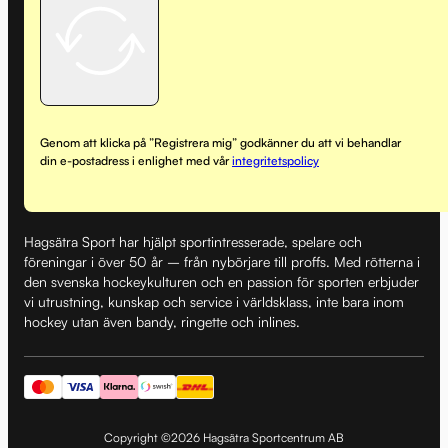
Genom att klicka på ”Registrera mig” godkänner du att vi behandlar
din e-postadress i enlighet med vår
integritetspolicy
Hagsätra Sport har hjälpt sportintresserade, spelare och
föreningar i över 50 år – från nybörjare till proffs. Med rötterna i
den svenska hockeykulturen och en passion för sporten erbjuder
vi utrustning, kunskap och service i världsklass, inte bara inom
hockey utan även bandy, ringette och inlines.
Copyright ©2026 Hagsätra Sportcentrum AB