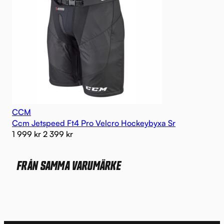
CCM
Ccm Jetspeed Ft4 Pro Velcro Hockeybyxa Sr
1 999
kr
2 399
kr
FRÅN SAMMA VARUMÄRKE