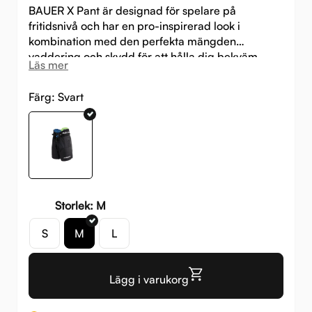
BAUER X Pant är designad för spelare på
fritidsnivå och har en pro-inspirerad look i
kombination med den perfekta mängden
vaddering och skydd för att hålla dig bekväm
Läs mer
under varje match.
Färg:
Svart
Storlek: M
S
M
L
Lägg i varukorg