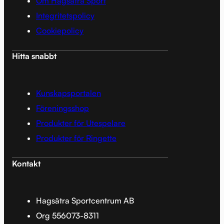
Om Hagsätra Sport
Integritetspolicy
Cookiepolicy
Hitta snabbt
Kunskapsportalen
Föreningsshop
Produkter för Utespelare
Produkter för Ringette
Kontakt
Hagsätra Sportcentrum AB
Org 556073-8311