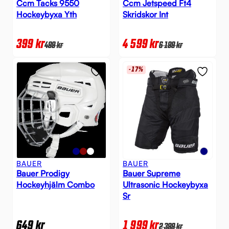
Ccm Tacks 9550
Ccm Jetspeed Ft4
Hockeybyxa Yth
Skridskor Int
399
kr
4 599
kr
499
kr
6 199
kr
-17%
BAUER
BAUER
Bauer Prodigy
Bauer Supreme
Hockeyhjälm Combo
Ultrasonic Hockeybyxa
Sr
649
kr
1 999
kr
2 399
kr