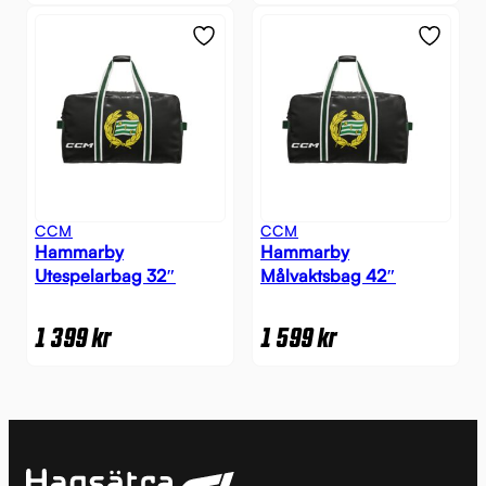
CCM
CCM
Hammarby
Hammarby
Utespelarbag 32″
Målvaktsbag 42″
1 399
kr
1 599
kr