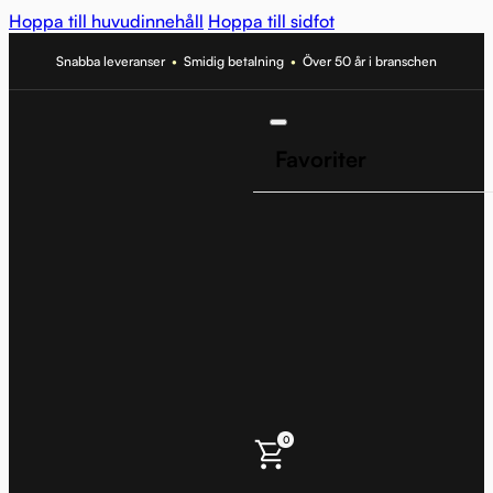
Hoppa till huvudinnehåll
Hoppa till sidfot
Snabba leveranser
•
Smidig betalning
•
Över 50 år i branschen
Favoriter
0