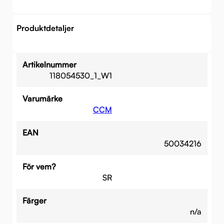
Produktdetaljer
Artikelnummer
118054530_1_W1
Varumärke
CCM
EAN
50034216
För vem?
SR
Färger
n/a