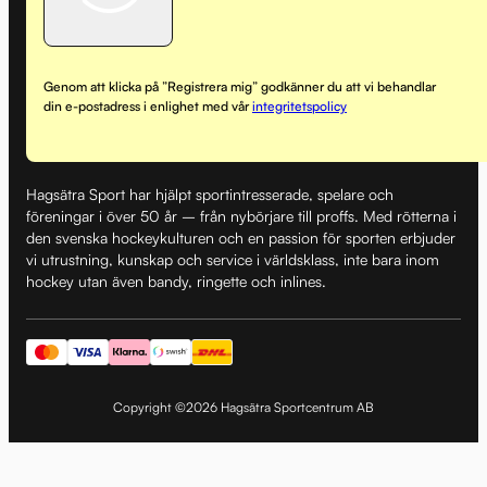
Genom att klicka på ”Registrera mig” godkänner du att vi behandlar
din e-postadress i enlighet med vår
integritetspolicy
Hagsätra Sport har hjälpt sportintresserade, spelare och
föreningar i över 50 år – från nybörjare till proffs. Med rötterna i
den svenska hockeykulturen och en passion för sporten erbjuder
vi utrustning, kunskap och service i världsklass, inte bara inom
hockey utan även bandy, ringette och inlines.
Copyright ©2026 Hagsätra Sportcentrum AB