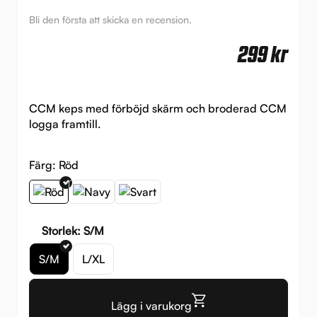
Bli den första att skicka en recension.
299
kr
CCM keps med förböjd skärm och broderad CCM
logga framtill.
Färg:
Röd
Storlek: S/M
S/M
L/XL
Lägg i varukorg