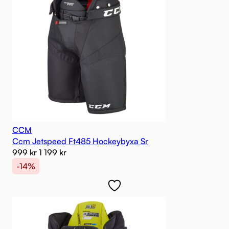
CCM
Ccm Jetspeed Ft485 Hockeybyxa Sr
999
kr
1 199
kr
-14%