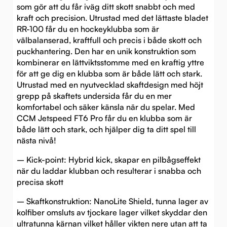
som gör att du får iväg ditt skott snabbt och med
kraft och precision. Utrustad med det lättaste bladet
RR-100 får du en hockeyklubba som är
välbalanserad, kraftfull och precis i både skott och
puckhantering. Den har en unik konstruktion som
kombinerar en lättviktsstomme med en kraftig yttre
för att ge dig en klubba som är både lätt och stark.
Utrustad med en nyutvecklad skaftdesign med höjt
grepp på skaftets undersida får du en mer
komfortabel och säker känsla när du spelar. Med
CCM Jetspeed FT6 Pro får du en klubba som är
både lätt och stark, och hjälper dig ta ditt spel till
nästa nivå!
– Kick-point: Hybrid kick, skapar en pilbågseffekt
när du laddar klubban och resulterar i snabba och
precisa skott
– Skaftkonstruktion: NanoLite Shield, tunna lager av
kolfiber omsluts av tjockare lager vilket skyddar den
ultratunna kärnan vilket håller vikten nere utan att ta