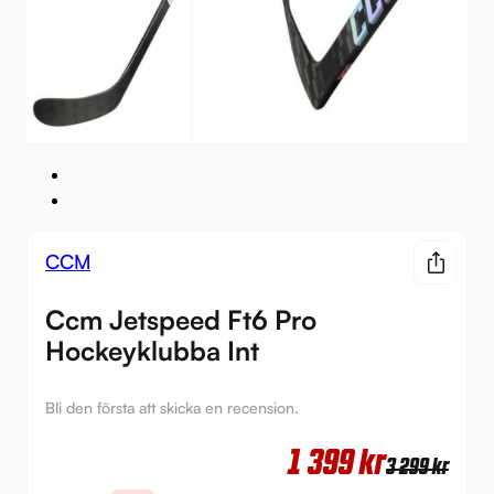
CCM
Ccm Jetspeed Ft6 Pro
Hockeyklubba Int
Bli den första att skicka en recension.
Det
Det
1 399
kr
3 299
kr