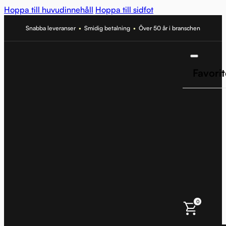
Hoppa till huvudinnehåll
Hoppa till sidfot
Snabba leveranser
•
Smidig betalning
•
Över 50 år i branschen
Favorit
0