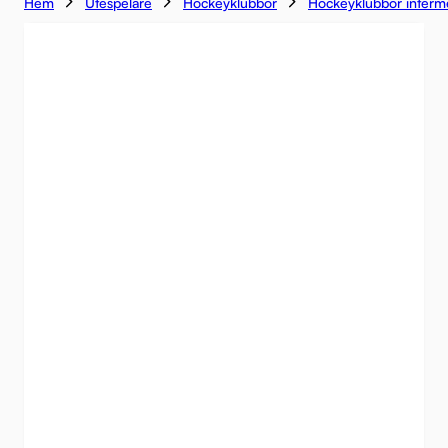
Hem
Utespelare
Hockeyklubbor
Hockeyklubbor interm
HYBRID KICK
-58%