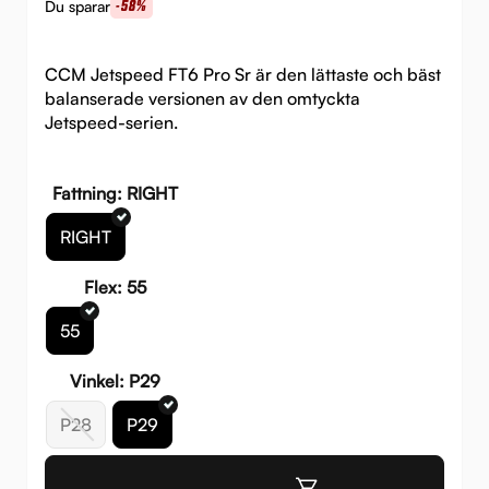
urs
nuv
Du sparar
-58%
pri
pri
var:
är:
CCM Jetspeed FT6 Pro Sr är den lättaste och bäst
balanserade versionen av den omtyckta
3
1
Jetspeed-serien.
299 
399 
Fattning: RIGHT
RIGHT
Flex: 55
55
Vinkel: P29
P28
P29