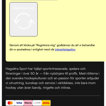
Registrera mig!
Genom att klicka på ”Registrera mig” godkänner du att vi behandlar
din e-postadress i enlighet med vår
integritetspolicy
Hagsätra Sport har hjälpt sportintresserade, spelare och
föreningar i över 50 år – från nybörjare till proffs. Med rötterna i
den svenska hockeykulturen och en passion för sporten erbjuder
vi utrustning, kunskap och service i världsklass, inte bara inom
hockey utan även bandy, ringette och inlines.