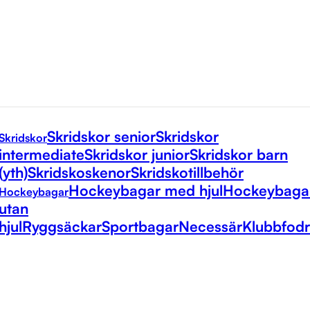
Skridskor senior
Skridskor
Skridskor
intermediate
Skridskor junior
Skridskor barn
(yth)
Skridskoskenor
Skridskotillbehör
Hockeybagar med hjul
Hockeybaga
Hockeybagar
utan
hjul
Ryggsäckar
Sportbagar
Necessär
Klubbfodr