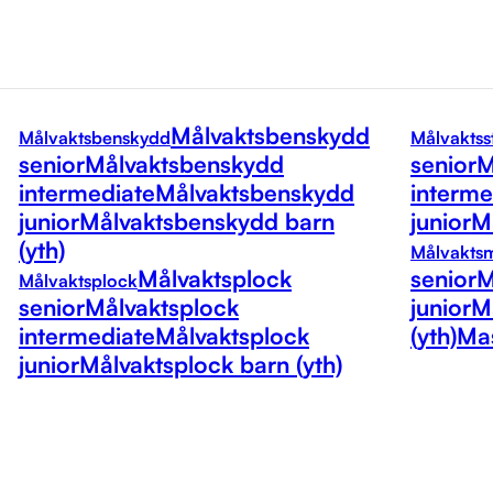
Målvaktsbenskydd
Målvaktsbenskydd
Målvaktss
senior
Målvaktsbenskydd
senior
M
intermediate
Målvaktsbenskydd
interme
junior
Målvaktsbenskydd barn
junior
Må
(yth)
Målvakts
Målvaktsplock
senior
M
Målvaktsplock
senior
Målvaktsplock
junior
M
intermediate
Målvaktsplock
(yth)
Mas
junior
Målvaktsplock barn (yth)