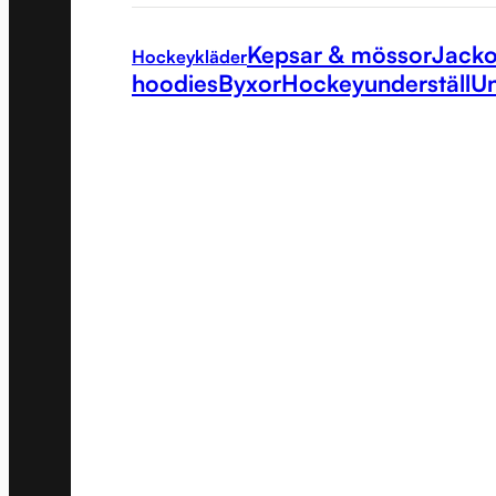
Kepsar & mössor
Jacko
Hockeykläder
hoodies
Byxor
Hockeyunderställ
Un