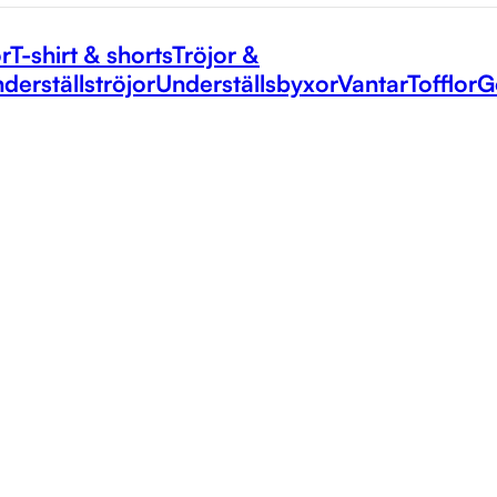
r
T-shirt & shorts
Tröjor &
derställströjor
Underställsbyxor
Vantar
Tofflor
G