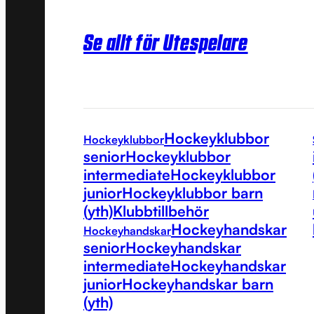
Se allt för Utespelare
Hockeyklubbor
Hockeyklubbor
senior
Hockeyklubbor
intermediate
Hockeyklubbor
junior
Hockeyklubbor barn
(yth)
Klubbtillbehör
Hockeyhandskar
Hockeyhandskar
senior
Hockeyhandskar
intermediate
Hockeyhandskar
junior
Hockeyhandskar barn
(yth)