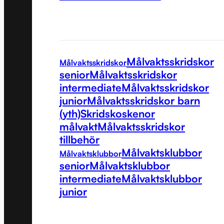
Målvaktsskridskor
Målvaktsskridskor
senior
Målvaktsskridskor
intermediate
Målvaktsskridskor
junior
Målvaktsskridskor barn
(yth)
Skridskoskenor
målvakt
Målvaktsskridskor
tillbehör
Målvaktsklubbor
Målvaktsklubbor
senior
Målvaktsklubbor
intermediate
Målvaktsklubbor
junior