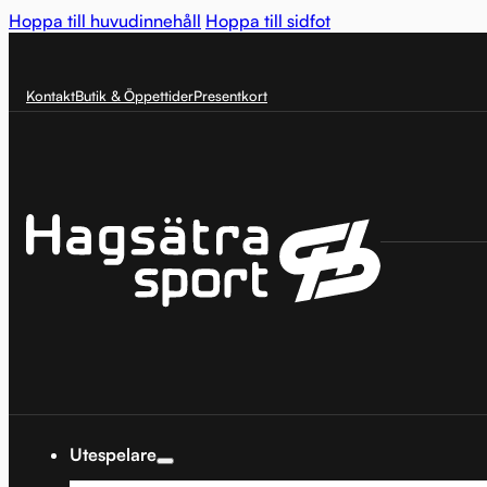
Hoppa till huvudinnehåll
Hoppa till sidfot
Kontakt
Butik & Öppettider
Presentkort
Utespelare