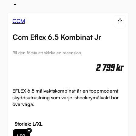
CCM
Ccm Eflex 6.5 Kombinat Jr
Bli den första att skicka en recension.
2 799
kr
EFLEX 6.5 målvaktskombinat är en toppmodernt
skyddsutrustning som varje ishockeymålvakt bör
överväga.
Storlek: L/XL
L/XL