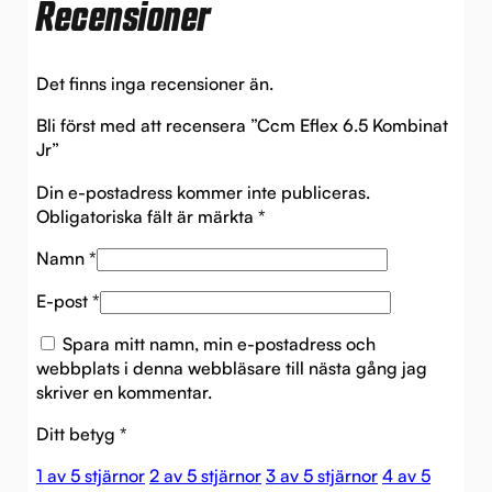
Recensioner
Det finns inga recensioner än.
Bli först med att recensera ”Ccm Eflex 6.5 Kombinat
Jr”
Din e-postadress kommer inte publiceras.
Obligatoriska fält är märkta
*
Namn
*
E-post
*
Spara mitt namn, min e-postadress och
webbplats i denna webbläsare till nästa gång jag
skriver en kommentar.
Ditt betyg
*
1 av 5 stjärnor
2 av 5 stjärnor
3 av 5 stjärnor
4 av 5