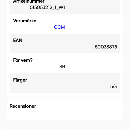
Artikelnummer
515053212_1_W1
Varumärke
CCM
EAN
50033875
För vem?
SR
Färger
n/a
Recensioner