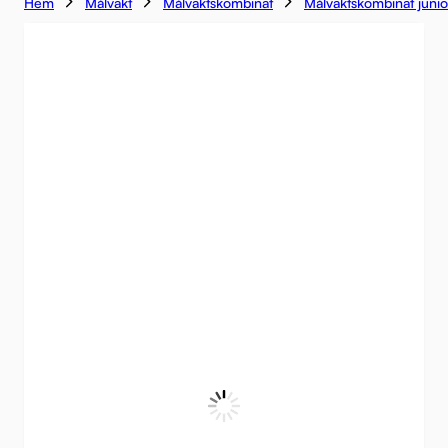
Hem
Målvakt
Målvaktskombinat
Målvaktskombinat junio