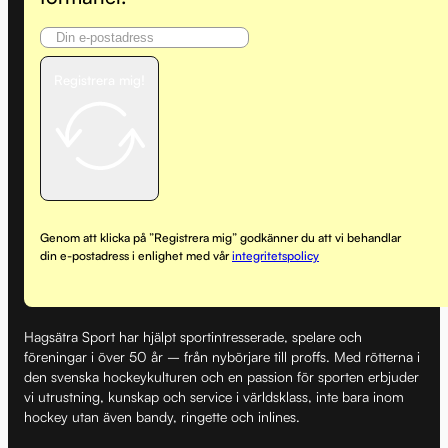
Registrera mig!
Genom att klicka på ”Registrera mig” godkänner du att vi behandlar
din e-postadress i enlighet med vår
integritetspolicy
Hagsätra Sport har hjälpt sportintresserade, spelare och
föreningar i över 50 år – från nybörjare till proffs. Med rötterna i
den svenska hockeykulturen och en passion för sporten erbjuder
vi utrustning, kunskap och service i världsklass, inte bara inom
hockey utan även bandy, ringette och inlines.