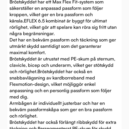
Bröstskyddet har ett Max Flex Fit-system som
säkerställer en anpassad passform som följer
kroppen, vilket ger en bra passform och
känsla.EFLEX 6.5 kombinat är byggt för ultimat
rörlighet, vilket gör att spelare kan röra sig fritt utan
några begränsningar.
Det har en bekväm passform och täckning som ger
utmärkt skydd samtidigt som det garanterar
maximal komfort.
Bröstskyddet är utrustat med PE-skum på sternum,
clavicle, bicep och underarm, vilket ger stötskydd
och rörlighet.Bröstskyddet har också en
snabbavlägsning av kardborreband med
Flexmotion-design, vilket möjliggör enkel
anpassning och en personlig passform som följer
med dig.
Armbågen är individuellt justerbar och har en
bekväm passformskåpa som ger en bra passform
och rörlighet.
Bröstskyddet har också förlängt ribbskydd för extra
täckning och flersegmenterat PE-skum för skydd