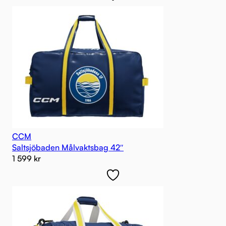
CCM
Saltsjöbaden Målvaktsbag 42″
1 599
kr