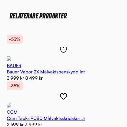
RELATERADE PRODUKTER
-53%
BAUER
Bauer Vapor 2X Målvaktsbenskydd Int
3 999
kr
8 499
kr
-35%
CCM
Ccm Tacks 9080 Målvaktsskridskor Jr
2 599
kr
3 999
kr