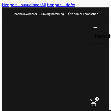
Hoppa till huvudinnehåll
Hoppa till sidfot
Snabba leveranser
•
Smidig betalning
•
Över 50 år i branschen
Favorit
0