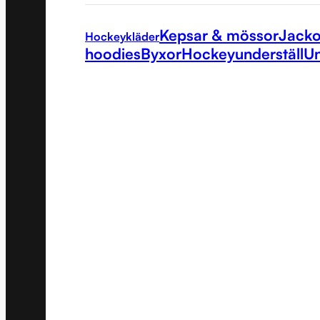
Kepsar & mössor
Jacko
Hockeykläder
hoodies
Byxor
Hockeyunderställ
Un