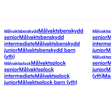
Målvaktsbenskydd
Målvaktsbenskydd
Målvaktss
senior
Målvaktsbenskydd
senior
M
intermediate
Målvaktsbenskydd
interme
junior
Målvaktsbenskydd barn
junior
Må
(yth)
Målvakts
Målvaktsplock
senior
M
Målvaktsplock
senior
Målvaktsplock
junior
M
intermediate
Målvaktsplock
(yth)
Mas
junior
Målvaktsplock barn (yth)