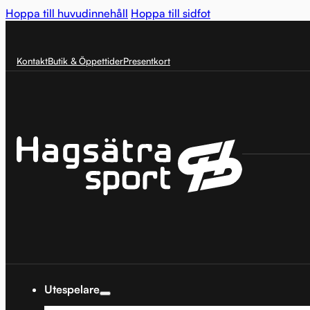
Hoppa till huvudinnehåll
Hoppa till sidfot
Kontakt
Butik & Öppettider
Presentkort
Utespelare