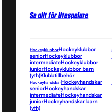
Se allt för Utespelare
Hockeyklubbor
Hockeyklubbor
senior
Hockeyklubbor
intermediate
Hockeyklubbor
junior
Hockeyklubbor barn
(yth)
Klubbtillbehör
Hockeyhandskar
Hockeyhandskar
senior
Hockeyhandskar
intermediate
Hockeyhandskar
junior
Hockeyhandskar barn
(yth)