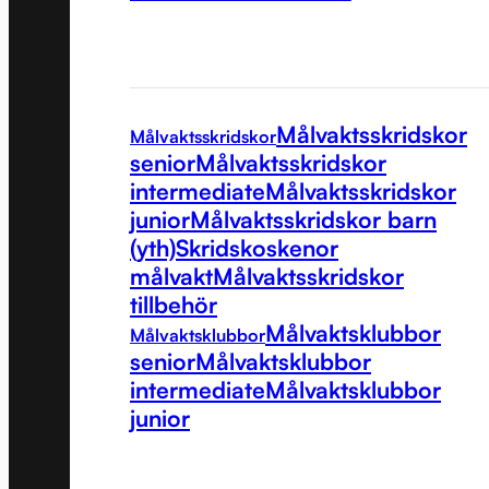
Målvaktsskridskor
Målvaktsskridskor
senior
Målvaktsskridskor
intermediate
Målvaktsskridskor
junior
Målvaktsskridskor barn
(yth)
Skridskoskenor
målvakt
Målvaktsskridskor
tillbehör
Målvaktsklubbor
Målvaktsklubbor
senior
Målvaktsklubbor
intermediate
Målvaktsklubbor
junior