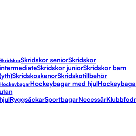
Skridskor senior
Skridskor
Skridskor
intermediate
Skridskor junior
Skridskor barn
(yth)
Skridskoskenor
Skridskotillbehör
Hockeybagar med hjul
Hockeybaga
Hockeybagar
utan
hjul
Ryggsäckar
Sportbagar
Necessär
Klubbfodr