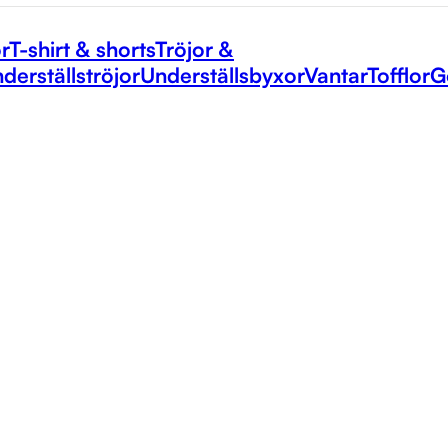
r
T-shirt & shorts
Tröjor &
derställströjor
Underställsbyxor
Vantar
Tofflor
G