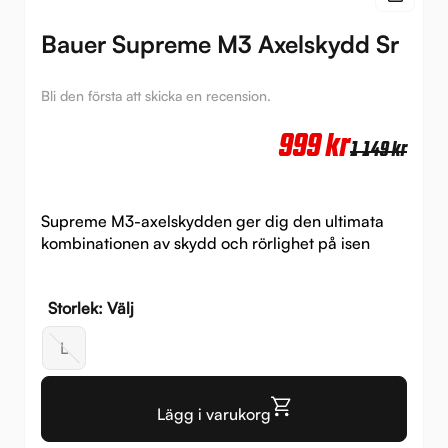
Bauer Supreme M3 Axelskydd Sr
Bli den första att skicka en recension.
Det
Det
999
kr
1 149
kr
urs
nuv
pri
pri
Supreme M3-axelskydden ger dig den ultimata
var:
är:
kombinationen av skydd och rörlighet på isen
1
999 
149 
Storlek: Välj
L
Lägg i varukorg