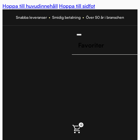
Hoppa till huvudinnehåll
Hoppa till sidfot
Snabba leveranser
•
Smidig betalning
•
Över 50 år i branschen
Favoriter
0