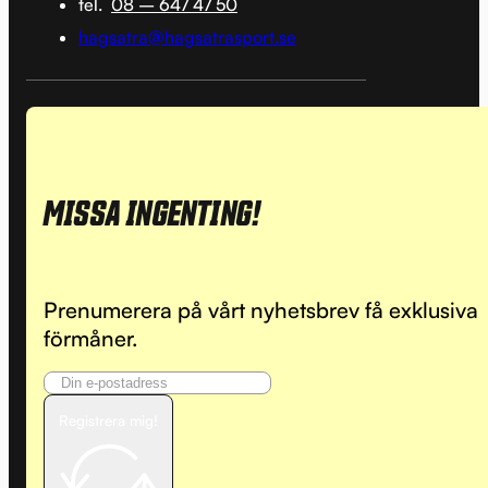
tel.
08 – 647 47 50
hagsatra@hagsatrasport.se
MISSA INGENTING!
Prenumerera på vårt nyhetsbrev få exklusiva
förmåner.
Registrera mig!