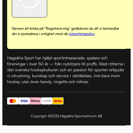
Genom att klicka på ”Registrera mig” godkänner du att vi behandlar
din e-postadress i enlighet med vår
integritetspolicy
Hagsätra Sport har hjälpt sportintresserade, spelare och
föreningar i över 50 år – från nybörjare till proffs. Med rötterna i
den svenska hockeykulturen och en passion för sporten erbjuder
vi utrustning, kunskap och service i världsklass, inte bara inom
hockey utan även bandy, ringette och inlines.
Copyright ©2026 Hagsätra Sportcentrum AB