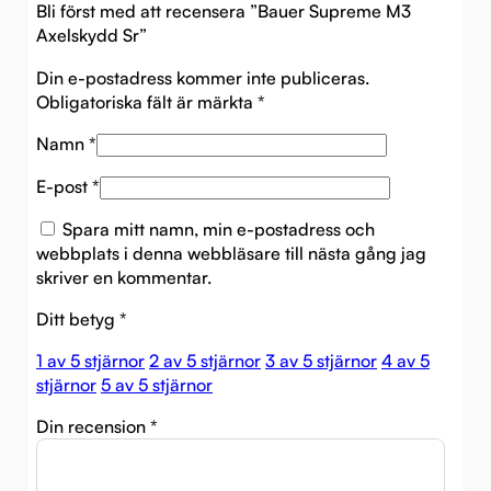
Bli först med att recensera ”Bauer Supreme M3
Axelskydd Sr”
Din e-postadress kommer inte publiceras.
Obligatoriska fält är märkta
*
Namn
*
E-post
*
Spara mitt namn, min e-postadress och
webbplats i denna webbläsare till nästa gång jag
skriver en kommentar.
Ditt betyg
*
1 av 5 stjärnor
2 av 5 stjärnor
3 av 5 stjärnor
4 av 5
stjärnor
5 av 5 stjärnor
Din recension
*