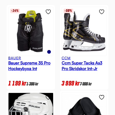
-14%
-50%
BAUER
CCM
Bauer Supreme 3S Pro
Ccm Super Tacks As3
Hockeybyxa Int
Pro Skridskor Int-Jr
1 199
kr
3 999
kr
1 399
kr
7 999
kr