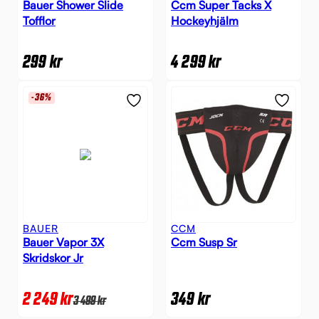
Bauer Shower Slide
Ccm Super Tacks X
Tofflor
Hockeyhjälm
299
kr
4 299
kr
-36%
BAUER
CCM
Bauer Vapor 3X
Ccm Susp Sr
Skridskor Jr
2 249
kr
349
kr
3 499
kr