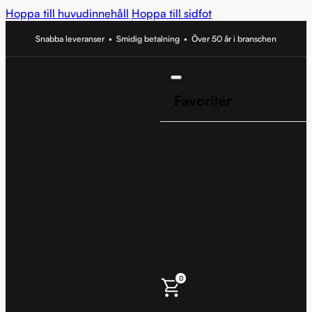
Hoppa till huvudinnehåll
Hoppa till sidfot
Snabba leveranser
•
Smidig betalning
•
Över 50 år i branschen
Favoriter
0