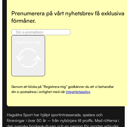
Prenumerera på vårt nyhetsbrev få exklusiva
förmåner.
Registrera mig!
Genom att klicka på ”Registrera mig” godkänner du att vi behandlar
din e-postadress i enlighet med vår
integritetspolicy
Hagsätra Sport har hjälpt sportintresserade, spelare och
föreningar i över 50 år – från nybörjare till proffs. Med rötterna i
den svenska hockeykulturen och en passion för sporten erbjuder