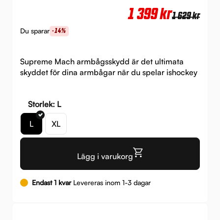
Det
Det
1 399
kr
1 629
kr
urs
nuv
Du sparar
-14%
pri
pri
var:
är:
Supreme Mach armbågsskydd är det ultimata
skyddet för dina armbågar när du spelar ishockey
1
1
629 
399 
Storlek: L
L
XL
Lägg i varukorg
Endast 1 kvar
Levereras inom 1-3 dagar