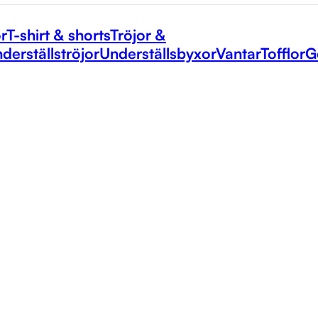
r
T-shirt & shorts
Tröjor &
derställströjor
Underställsbyxor
Vantar
Tofflor
G