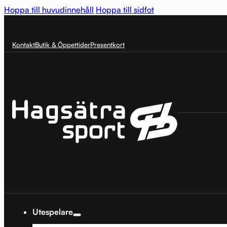
Hoppa till huvudinnehåll
Hoppa till sidfot
Kontakt
Butik & Öppettider
Presentkort
Utespelare