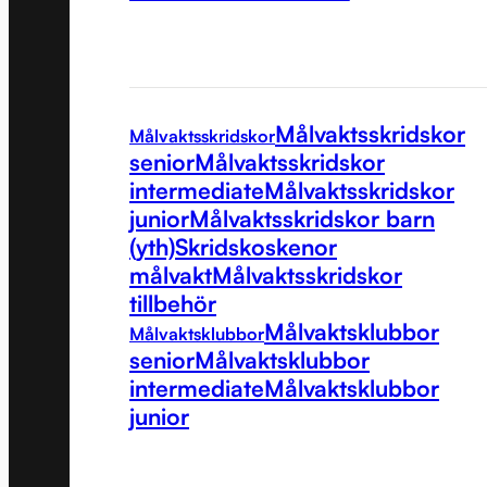
Målvaktsskridskor
Målvaktsskridskor
senior
Målvaktsskridskor
intermediate
Målvaktsskridskor
junior
Målvaktsskridskor barn
(yth)
Skridskoskenor
målvakt
Målvaktsskridskor
tillbehör
Målvaktsklubbor
Målvaktsklubbor
senior
Målvaktsklubbor
intermediate
Målvaktsklubbor
junior