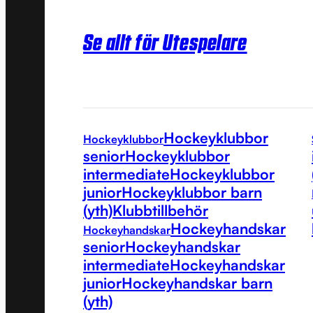
Se allt för Utespelare
Hockeyklubbor
Hockeyklubbor
senior
Hockeyklubbor
intermediate
Hockeyklubbor
junior
Hockeyklubbor barn
(yth)
Klubbtillbehör
Hockeyhandskar
Hockeyhandskar
senior
Hockeyhandskar
intermediate
Hockeyhandskar
junior
Hockeyhandskar barn
(yth)