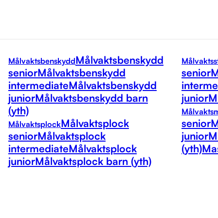
Målvaktsbenskydd
Målvaktsbenskydd
Målvaktss
senior
Målvaktsbenskydd
senior
M
intermediate
Målvaktsbenskydd
interme
junior
Målvaktsbenskydd barn
junior
Må
(yth)
Målvakts
Målvaktsplock
senior
M
Målvaktsplock
senior
Målvaktsplock
junior
M
intermediate
Målvaktsplock
(yth)
Mas
junior
Målvaktsplock barn (yth)