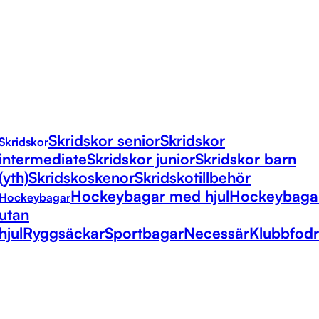
Skridskor senior
Skridskor
Skridskor
intermediate
Skridskor junior
Skridskor barn
(yth)
Skridskoskenor
Skridskotillbehör
Hockeybagar med hjul
Hockeybaga
Hockeybagar
utan
hjul
Ryggsäckar
Sportbagar
Necessär
Klubbfodr