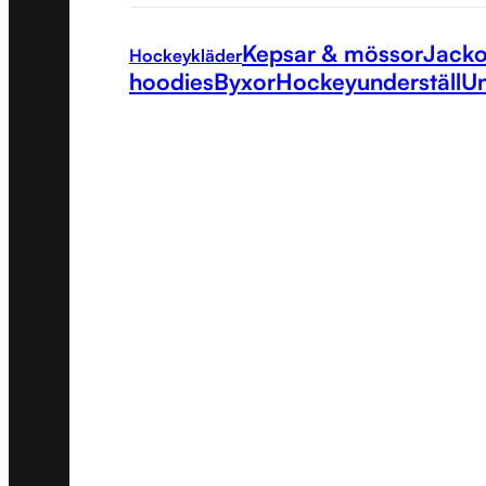
Kepsar & mössor
Jacko
Hockeykläder
hoodies
Byxor
Hockeyunderställ
Un