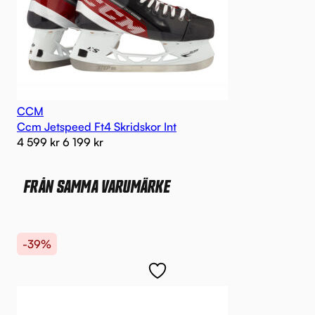
CCM
Ccm Jetspeed Ft4 Skridskor Int
4 599
kr
6 199
kr
FRÅN SAMMA VARUMÄRKE
-39%