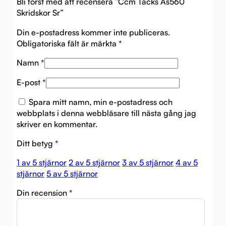
Bli först med att recensera ”Ccm Tacks As560
Skridskor Sr”
Din e-postadress kommer inte publiceras.
Obligatoriska fält är märkta
*
Namn
*
E-post
*
Spara mitt namn, min e-postadress och
webbplats i denna webbläsare till nästa gång jag
skriver en kommentar.
Ditt betyg
*
1 av 5 stjärnor
2 av 5 stjärnor
3 av 5 stjärnor
4 av 5
stjärnor
5 av 5 stjärnor
Din recension
*