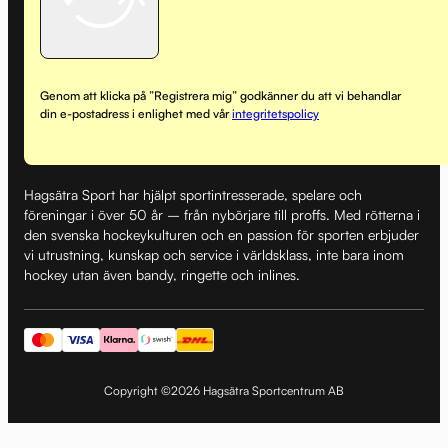
Genom att klicka på ”Registrera mig” godkänner du att vi behandlar
din e-postadress i enlighet med vår
integritetspolicy
Hagsätra Sport har hjälpt sportintresserade, spelare och
föreningar i över 50 år – från nybörjare till proffs. Med rötterna i
den svenska hockeykulturen och en passion för sporten erbjuder
vi utrustning, kunskap och service i världsklass, inte bara inom
hockey utan även bandy, ringette och inlines.
Copyright ©2026 Hagsätra Sportcentrum AB