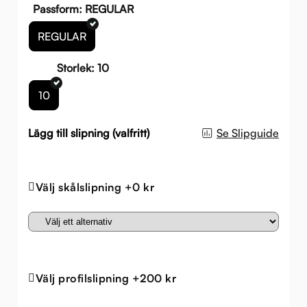
499 
099 
Passform: REGULAR
REGULAR
Storlek: 10
10
Lägg till slipning (valfritt)
Se Slipguide
Välj skålslipning +0 kr
Välj profilslipning +200 kr