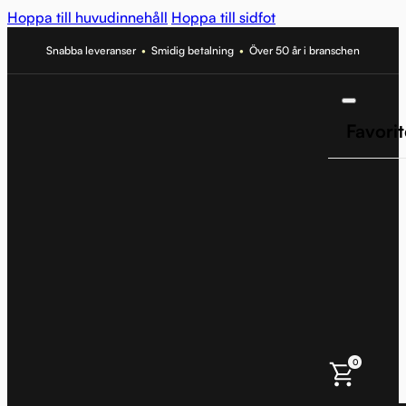
Hoppa till huvudinnehåll
Hoppa till sidfot
Snabba leveranser
•
Smidig betalning
•
Över 50 år i branschen
Favorit
0