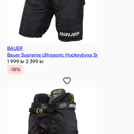
BAUER
Bauer Supreme Ultrasonic Hockeybyxa Sr
1 999
kr
2 399
kr
-18%