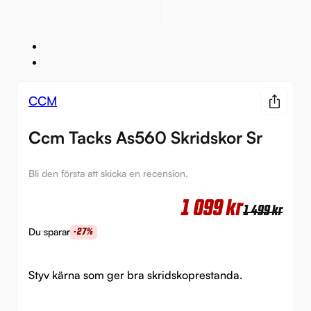
CCM
Ccm Tacks As560 Skridskor Sr
Bli den första att skicka en recension.
Det
Det
1 099
kr
1 499
kr
urs
nuv
Du sparar
-27%
pri
pri
var:
är:
Styv kärna som ger bra skridskoprestanda.
1
1