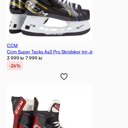
CCM
Ccm Super Tacks As3 Pro Skridskor Int-Jr
3 999
kr
7 999
kr
-26%