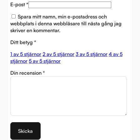
E-post
*
Spara mitt namn, min e-postadress och
webbplats i denna webbläsare till nästa gång jag
skriver en kommentar.
Ditt betyg
*
1 av 5 stjärnor
2 av 5 stjärnor
3 av 5 stjärnor
4 av 5
stjärnor
5 av 5 stjärnor
Din recension
*