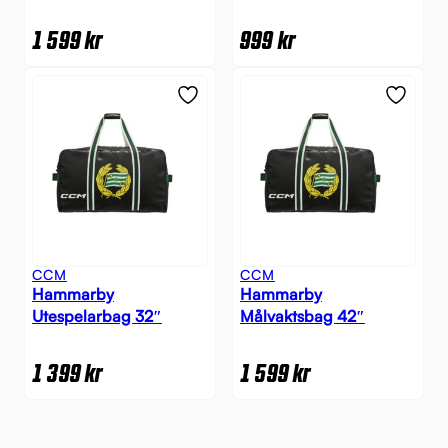
1 599
kr
999
kr
CCM
CCM
Hammarby
Hammarby
Utespelarbag 32″
Målvaktsbag 42″
1 399
kr
1 599
kr