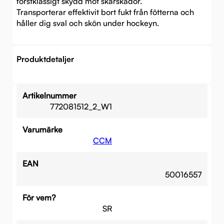
förstklassigt skydd mot skärskador.
Transporterar effektivit bort fukt från fötterna och
håller dig sval och skön under hockeyn.
Produktdetaljer
Artikelnummer
772081512_2_W1
Varumärke
CCM
EAN
50016557
För vem?
SR