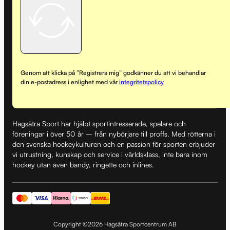
Genom att klicka på ”Registrera mig” godkänner du att vi behandlar
din e-postadress i enlighet med vår
integritetspolicy
Hagsätra Sport har hjälpt sportintresserade, spelare och
föreningar i över 50 år – från nybörjare till proffs. Med rötterna i
den svenska hockeykulturen och en passion för sporten erbjuder
vi utrustning, kunskap och service i världsklass, inte bara inom
hockey utan även bandy, ringette och inlines.
Copyright ©2026 Hagsätra Sportcentrum AB