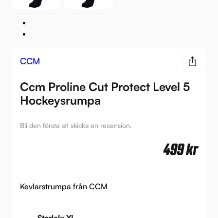
CCM
Ccm Proline Cut Protect Level 5
Hockeysrumpa
Bli den första att skicka en recension.
499
kr
Kevlarstrumpa från CCM
Storlek: XL