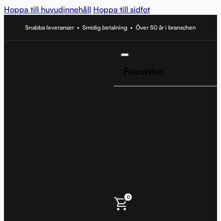
Hoppa till huvudinnehåll
Hoppa till sidfot
Snabba leveranser
•
Smidig betalning
•
Över 50 år i branschen
Favoriter
0