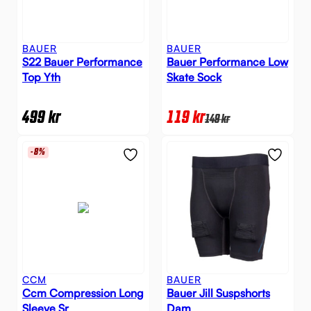
BAUER
BAUER
S22 Bauer Performance
Bauer Performance Low
Top Yth
Skate Sock
499
kr
119
kr
149
kr
-8%
CCM
BAUER
Ccm Compression Long
Bauer Jill Suspshorts
Sleeve Sr
Dam