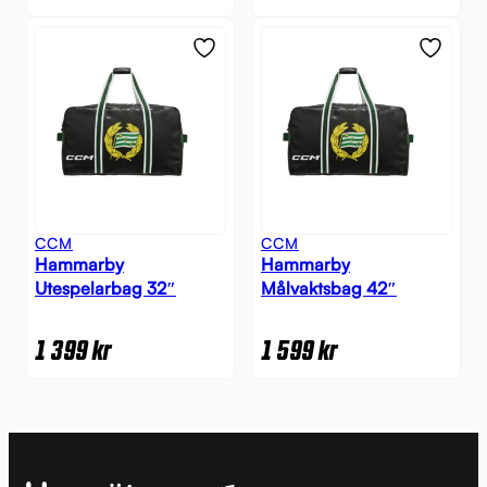
CCM
CCM
Hammarby
Hammarby
Utespelarbag 32″
Målvaktsbag 42″
1 399
kr
1 599
kr