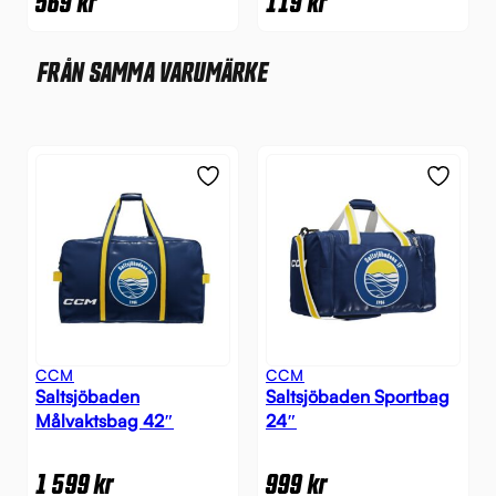
569
kr
119
kr
FRÅN SAMMA VARUMÄRKE
CCM
CCM
Saltsjöbaden
Saltsjöbaden Sportbag
Målvaktsbag 42″
24″
1 599
kr
999
kr