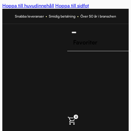
Hoppa till huvudinnehåll
Hoppa till sidfot
Snabba leveranser
•
Smidig betalning
•
Över 50 år i branschen
Favoriter
0