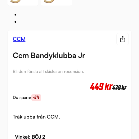
CCM
Ccm Bandyklubba Jr
Bli den första att skicka en recension.
Det
Det
449
kr
479
kr
urs
nuv
Du sparar
-6%
pri
pri
var:
är:
Träklubba från CCM.
479 
449 
Vinkel: BÖJ 2