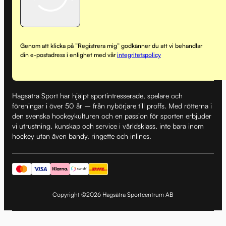
Genom att klicka på ”Registrera mig” godkänner du att vi behandlar
din e-postadress i enlighet med vår
integritetspolicy
Hagsätra Sport har hjälpt sportintresserade, spelare och
föreningar i över 50 år – från nybörjare till proffs. Med rötterna i
den svenska hockeykulturen och en passion för sporten erbjuder
vi utrustning, kunskap och service i världsklass, inte bara inom
hockey utan även bandy, ringette och inlines.
Copyright ©2026 Hagsätra Sportcentrum AB