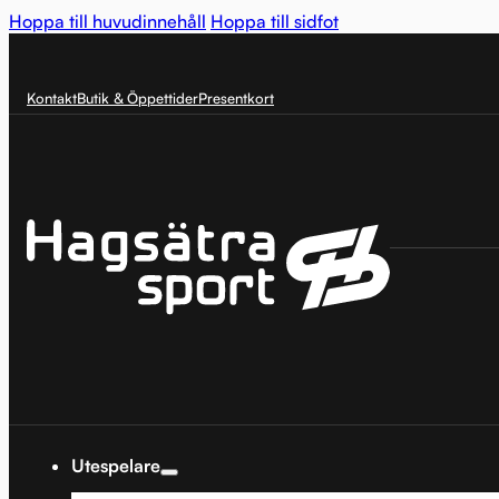
Hoppa till huvudinnehåll
Hoppa till sidfot
Kontakt
Butik & Öppettider
Presentkort
Utespelare