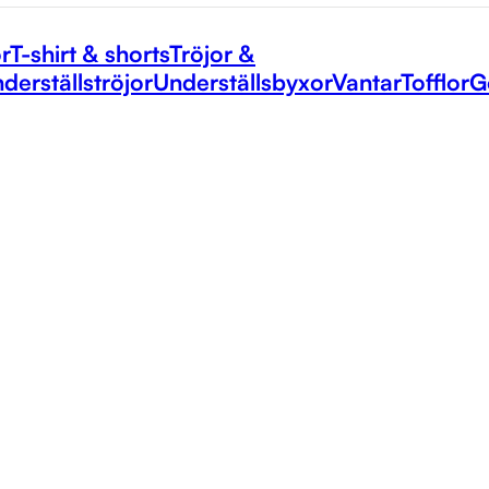
r
T-shirt & shorts
Tröjor &
derställströjor
Underställsbyxor
Vantar
Tofflor
G