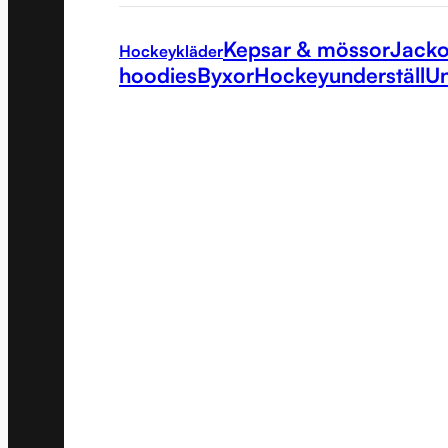
Kepsar & mössor
Jacko
Hockeykläder
hoodies
Byxor
Hockeyunderställ
Un