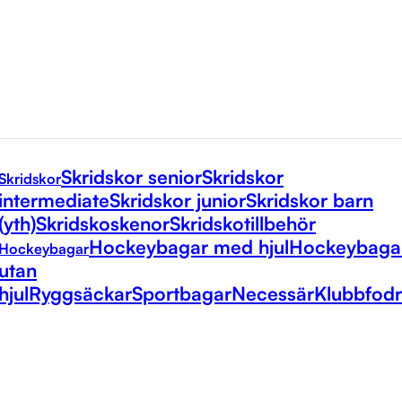
Skridskor senior
Skridskor
Skridskor
intermediate
Skridskor junior
Skridskor barn
(yth)
Skridskoskenor
Skridskotillbehör
Hockeybagar med hjul
Hockeybaga
Hockeybagar
utan
hjul
Ryggsäckar
Sportbagar
Necessär
Klubbfodr