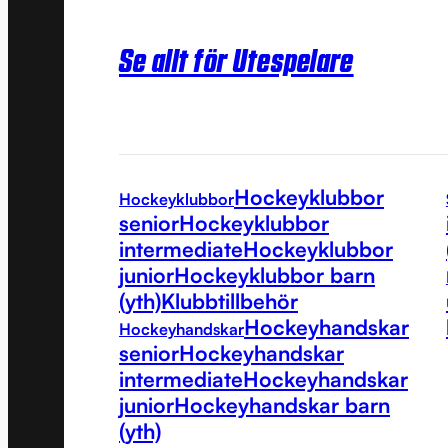
Se allt för Utespelare
Hockeyklubbor
Hockeyklubbor
senior
Hockeyklubbor
intermediate
Hockeyklubbor
junior
Hockeyklubbor barn
(yth)
Klubbtillbehör
Hockeyhandskar
Hockeyhandskar
senior
Hockeyhandskar
intermediate
Hockeyhandskar
junior
Hockeyhandskar barn
(yth)