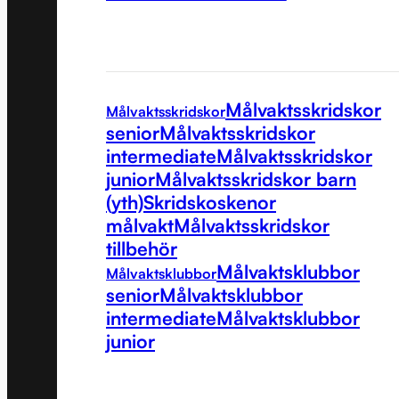
Målvaktsskridskor
Målvaktsskridskor
senior
Målvaktsskridskor
intermediate
Målvaktsskridskor
junior
Målvaktsskridskor barn
(yth)
Skridskoskenor
målvakt
Målvaktsskridskor
tillbehör
Målvaktsklubbor
Målvaktsklubbor
senior
Målvaktsklubbor
intermediate
Målvaktsklubbor
junior