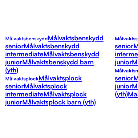
Målvaktsbenskydd
Målvaktsbenskydd
Målvaktss
senior
Målvaktsbenskydd
senior
M
intermediate
Målvaktsbenskydd
interme
junior
Målvaktsbenskydd barn
junior
Må
(yth)
Målvakts
Målvaktsplock
senior
M
Målvaktsplock
senior
Målvaktsplock
junior
M
intermediate
Målvaktsplock
(yth)
Mas
junior
Målvaktsplock barn (yth)