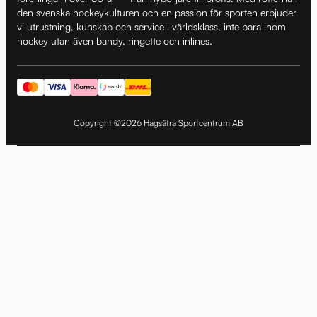
den svenska hockeykulturen och en passion för sporten erbjuder
vi utrustning, kunskap och service i världsklass, inte bara inom
hockey utan även bandy, ringette och inlines.
Copyright ©2026 Hagsätra Sportcentrum AB