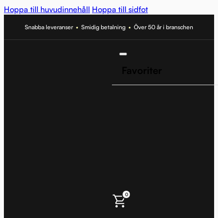
Hoppa till huvudinnehåll
Hoppa till sidfot
Snabba leveranser
•
Smidig betalning
•
Över 50 år i branschen
Favoriter
0