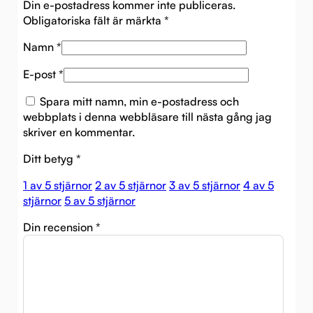
Din e-postadress kommer inte publiceras.
Obligatoriska fält är märkta
*
Namn
*
E-post
*
Spara mitt namn, min e-postadress och
webbplats i denna webbläsare till nästa gång jag
skriver en kommentar.
Ditt betyg
*
1 av 5 stjärnor
2 av 5 stjärnor
3 av 5 stjärnor
4 av 5
stjärnor
5 av 5 stjärnor
Din recension
*