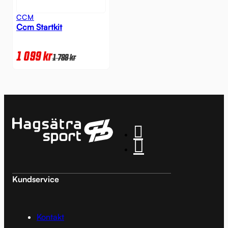
CCM
Ccm Startkit
1 099
kr
1 799
kr
Kundservice
Kontakt