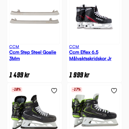
CCM
CCM
Ccm Step Steel Goalie
Ccm Eflex 6.5
3Mm
Målvaktsskridskor Jr
1 499
kr
1 999
kr
-18%
-17%