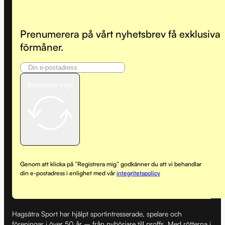
Prenumerera på vårt nyhetsbrev få exklusiva
förmåner.
Registrera mig!
Genom att klicka på ”Registrera mig” godkänner du att vi behandlar
din e-postadress i enlighet med vår
integritetspolicy
Hagsätra Sport har hjälpt sportintresserade, spelare och
föreningar i över 50 år – från nybörjare till proffs. Med rötterna i