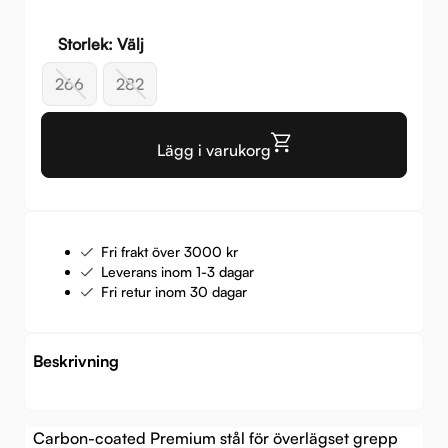
999 
699 
Storlek: Välj
266
282
Lägg i varukorg
Fri frakt över 3000 kr
Leverans inom 1-3 dagar
Fri retur inom 30 dagar
Beskrivning
Carbon-coated Premium stål för överlägset grepp