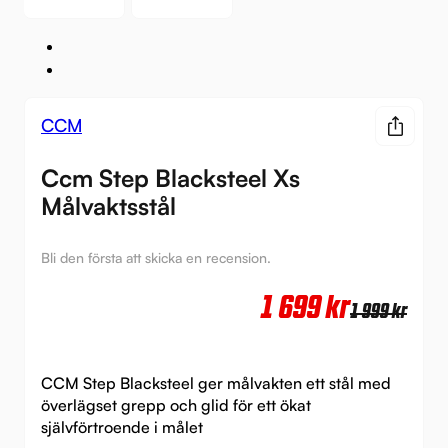
CCM
Ccm Step Blacksteel Xs
Målvaktsstål
Bli den första att skicka en recension.
Det
Det
1 699
kr
1 999
kr
urs
nuv
pri
pri
CCM Step Blacksteel ger målvakten ett stål med
var:
är:
överlägset grepp och glid för ett ökat
självförtroende i målet
1
1