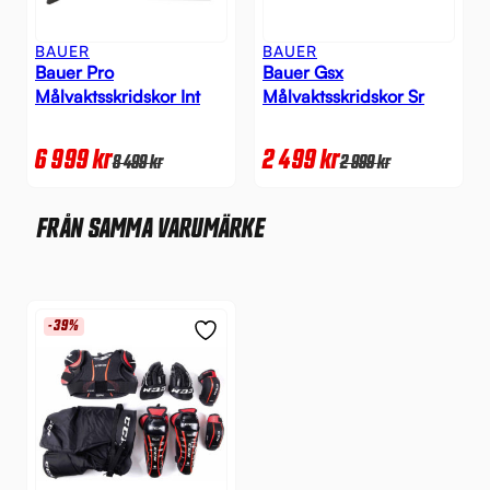
BAUER
BAUER
Bauer Pro
Bauer Gsx
Målvaktsskridskor Int
Målvaktsskridskor Sr
6 999
kr
2 499
kr
8 499
kr
2 999
kr
FRÅN SAMMA VARUMÄRKE
-39%