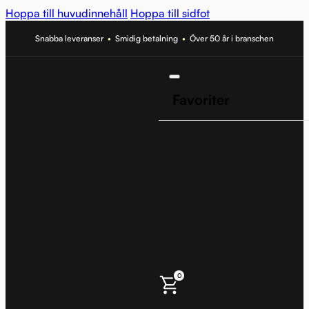
Hoppa till huvudinnehåll
Hoppa till sidfot
Snabba leveranser
•
Smidig betalning
•
Över 50 år i branschen
Favoriter
0