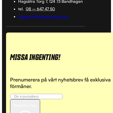
Hagsätra Torg 7, 124 73 Bandhagen
tel.
08 – 647 47 50
hagsatra@hagsatrasport.se
MISSA INGENTING!
Prenumerera på vårt nyhetsbrev få exklusiva
förmåner.
Registrera mig!