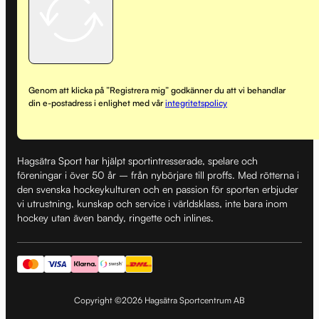
Genom att klicka på ”Registrera mig” godkänner du att vi behandlar
din e-postadress i enlighet med vår
integritetspolicy
Hagsätra Sport har hjälpt sportintresserade, spelare och
föreningar i över 50 år – från nybörjare till proffs. Med rötterna i
den svenska hockeykulturen och en passion för sporten erbjuder
vi utrustning, kunskap och service i världsklass, inte bara inom
hockey utan även bandy, ringette och inlines.
Copyright ©2026 Hagsätra Sportcentrum AB