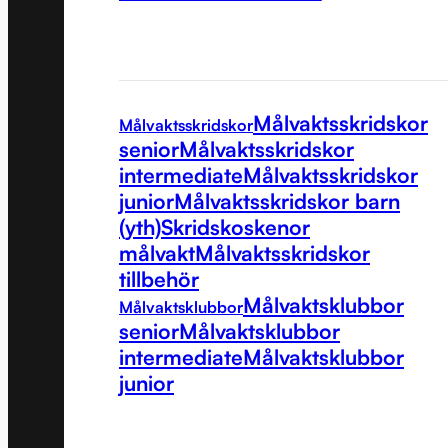
Målvaktsskridskor
Målvaktsskridskor
senior
Målvaktsskridskor
intermediate
Målvaktsskridskor
junior
Målvaktsskridskor barn
(yth)
Skridskoskenor
målvakt
Målvaktsskridskor
tillbehör
Målvaktsklubbor
Målvaktsklubbor
senior
Målvaktsklubbor
intermediate
Målvaktsklubbor
junior