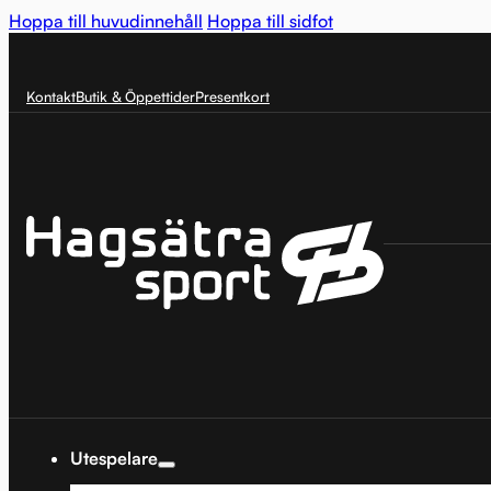
Hoppa till huvudinnehåll
Hoppa till sidfot
Kontakt
Butik & Öppettider
Presentkort
Utespelare