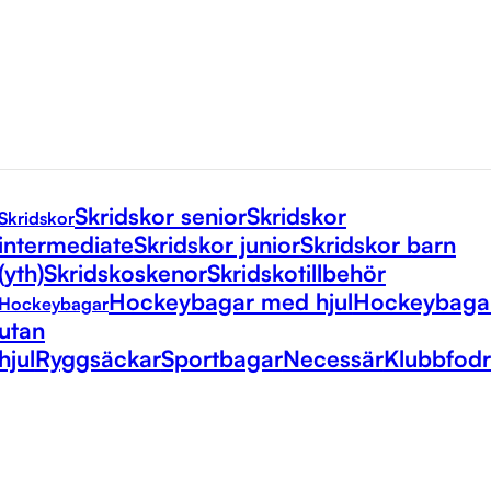
Skridskor senior
Skridskor
Skridskor
intermediate
Skridskor junior
Skridskor barn
(yth)
Skridskoskenor
Skridskotillbehör
Hockeybagar med hjul
Hockeybaga
Hockeybagar
utan
hjul
Ryggsäckar
Sportbagar
Necessär
Klubbfodr