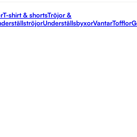
r
T-shirt & shorts
Tröjor &
derställströjor
Underställsbyxor
Vantar
Tofflor
G