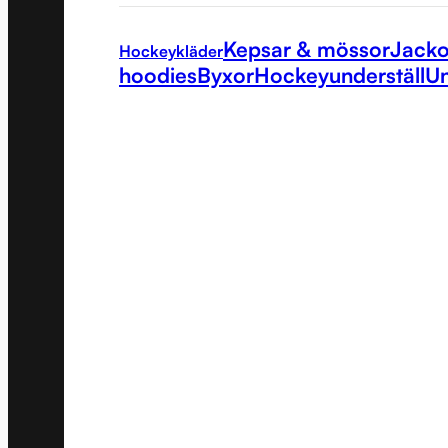
Kepsar & mössor
Jacko
Hockeykläder
hoodies
Byxor
Hockeyunderställ
Un