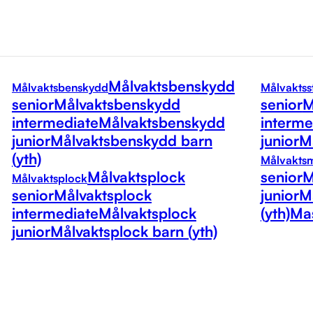
Målvaktsbenskydd
Målvaktsbenskydd
Målvaktss
senior
Målvaktsbenskydd
senior
M
intermediate
Målvaktsbenskydd
interme
junior
Målvaktsbenskydd barn
junior
Må
(yth)
Målvakts
Målvaktsplock
senior
M
Målvaktsplock
senior
Målvaktsplock
junior
M
intermediate
Målvaktsplock
(yth)
Mas
junior
Målvaktsplock barn (yth)