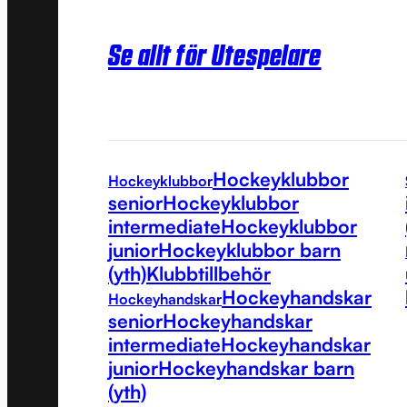
Se allt för Utespelare
Hockeyklubbor
Hockeyklubbor
senior
Hockeyklubbor
intermediate
Hockeyklubbor
junior
Hockeyklubbor barn
(yth)
Klubbtillbehör
Hockeyhandskar
Hockeyhandskar
senior
Hockeyhandskar
intermediate
Hockeyhandskar
junior
Hockeyhandskar barn
(yth)