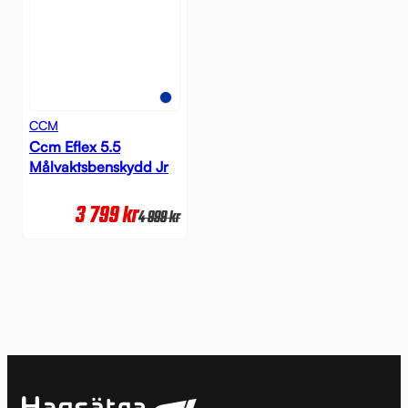
CCM
Ccm Eflex 5.5
Målvaktsbenskydd Jr
3 799
kr
4 999
kr