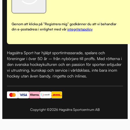
Genom att klicka på ”Registrera mig” godkänner du att vi behandlar
din e-postadress i enlighet med vår
integritetspolicy
Hagsätra Sport har hjälpt sportintresserade, spelare och
föreningar i över 50 år – från nybörjare till proffs. Med rötterna i
den svenska hockeykulturen och en passion för sporten erbjuder
vi utrustning, kunskap och service i världsklass, inte bara inom
hockey utan även bandy, ringette och inlines.
Copyright ©2026 Hagsätra Sportcentrum AB