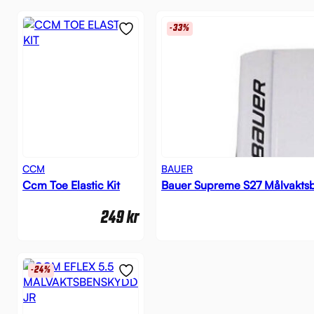
-33%
CCM
BAUER
Ccm Toe Elastic Kit
Bauer Supreme S27 Målvakts
249
kr
-24%