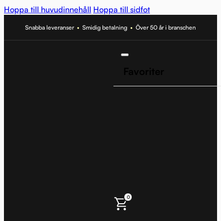
Hoppa till huvudinnehåll
Hoppa till sidfot
Snabba leveranser
•
Smidig betalning
•
Över 50 år i branschen
Favoriter
0