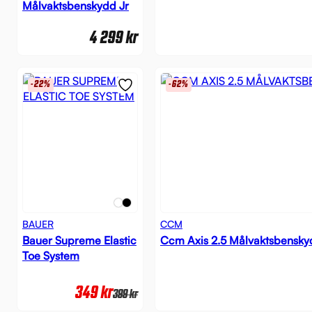
Målvaktsbenskydd Jr
4 299
kr
-22%
-62%
BAUER
CCM
Bauer Supreme Elastic
Ccm Axis 2.5 Målvaktsbensky
Toe System
349
kr
399
kr