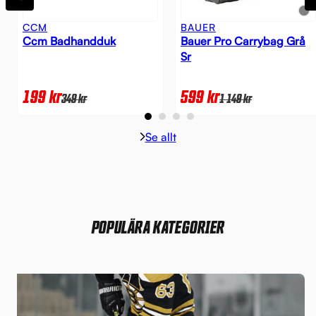
CCM
BAUER
Ccm Badhandduk
Bauer Pro Carrybag Grå
Sr
199
kr
599
kr
349
kr
1 149
kr
Se allt
POPULÄRA KATEGORIER