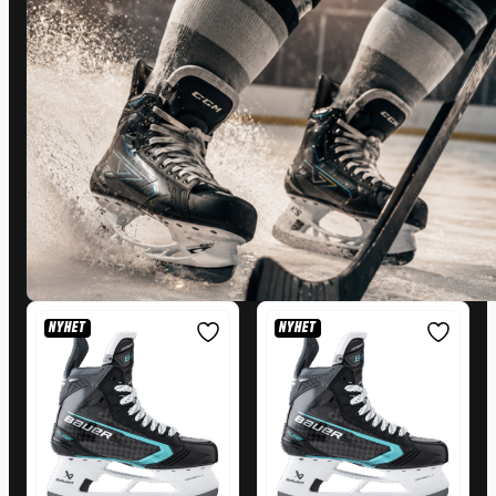
SÄSONGENS
VASSASTE NYHETER
VIZION · SUPREME FUSE · ALPHA PRO
NYHET
NYHET