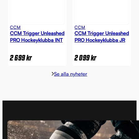
CCM
CCM
CCM Trigger Unleashed
CCM Trigger Unleashed
PRO Hockeyklubba INT
PRO Hockeyklubba JR
2 699
kr
2 099
kr
Se alla nyheter