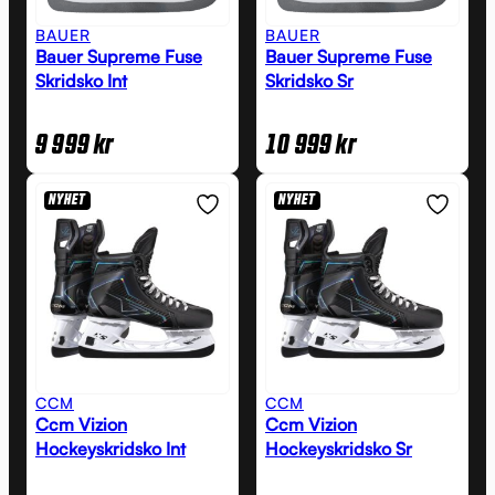
BAUER
BAUER
Bauer Supreme Fuse
Bauer Supreme Fuse
Skridsko Int
Skridsko Sr
9 999
kr
10 999
kr
NYHET
NYHET
CCM
CCM
Ccm Vizion
Ccm Vizion
Hockeyskridsko Int
Hockeyskridsko Sr