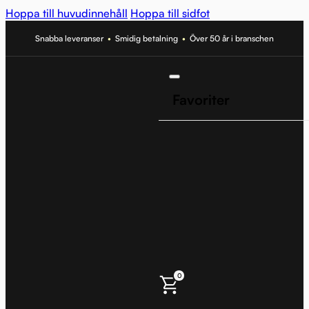
Hoppa till huvudinnehåll
Hoppa till sidfot
Snabba leveranser
•
Smidig betalning
•
Över 50 år i branschen
Favoriter
0