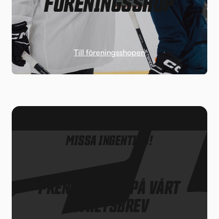
FÖRENINGSSHOP
Till föreningsshopen
MISSA INGENTING!
PRENUMERERA PÅ VÅRT
NYHETSBREV