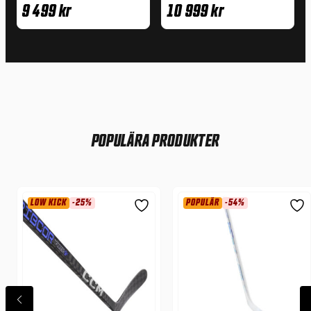
9 499
kr
10 999
kr
POPULÄRA PRODUKTER
LOW KICK
-25%
POPULÄR
-54%