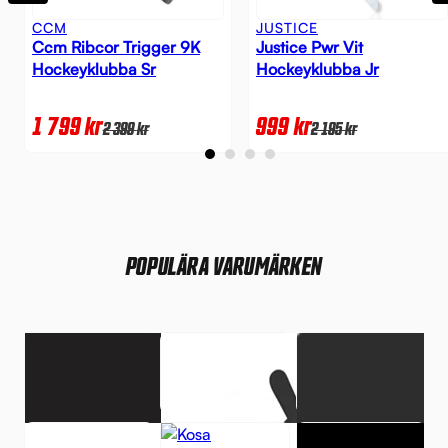
CCM
JUSTICE
Ccm Ribcor Trigger 9K
Justice Pwr Vit
Hockeyklubba Sr
Hockeyklubba Jr
1 799
kr
999
kr
2 399
kr
2 195
kr
POPULÄRA VARUMÄRKEN