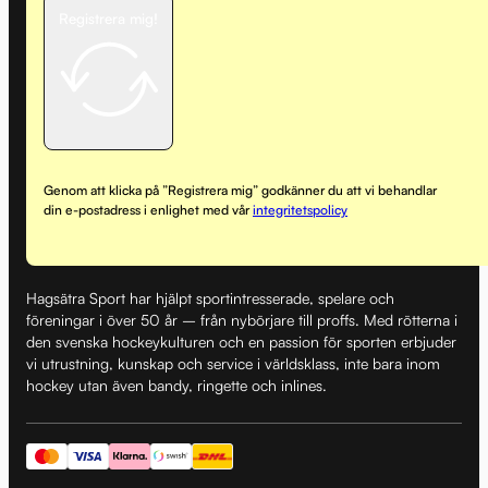
Registrera mig!
Genom att klicka på ”Registrera mig” godkänner du att vi behandlar
din e-postadress i enlighet med vår
integritetspolicy
Hagsätra Sport har hjälpt sportintresserade, spelare och
föreningar i över 50 år – från nybörjare till proffs. Med rötterna i
den svenska hockeykulturen och en passion för sporten erbjuder
vi utrustning, kunskap och service i världsklass, inte bara inom
hockey utan även bandy, ringette och inlines.