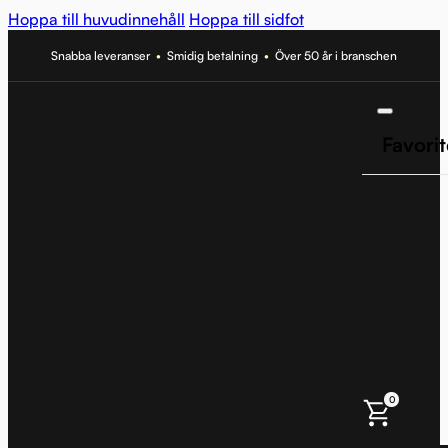
Hoppa till huvudinnehåll
Hoppa till sidfot
Snabba leveranser
•
Smidig betalning
•
Över 50 år i branschen
Favorit
0