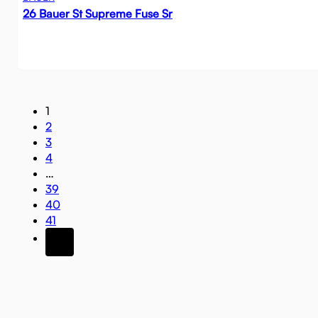
26 Bauer St Supreme Fuse Sr
1
2
3
4
…
39
40
41