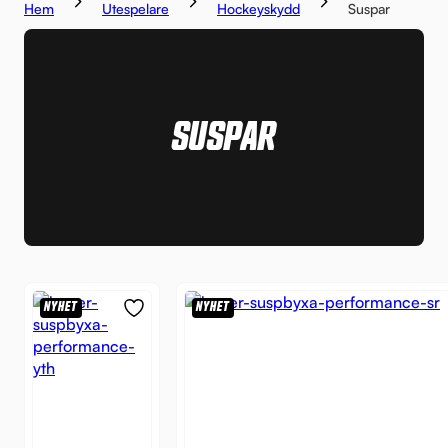
Hem
Utespelare
Hockeyskydd
Suspar
SUSPAR
NYHET
NYHET