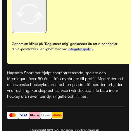
Genom att klicka på ”Registrera mig” godkänner du att vi behandlar
din e-postadress i enlighet med vår
integritetspolicy
Hagsätra Sport har hjälpt sportintresserade, spelare och
föreningar i över 50 år – från nybörjare till proffs. Med rötterna i
den svenska hockeykulturen och en passion för sporten erbjuder
vi utrustning, kunskap och service i världsklass, inte bara inom
hockey utan även bandy, ringette och inlines.
Copyright ©2026 Hagsätra Sportcentrum AB