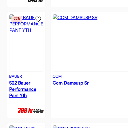
549
kr
-11%
BAUER
CCM
S22 Bauer
Ccm Damsusp Sr
Performance
Pant Yth
399
kr
449
kr