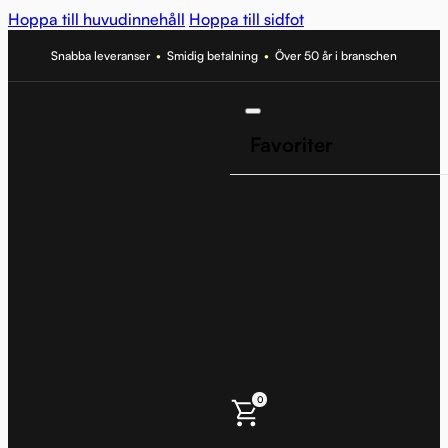
Hoppa till huvudinnehåll
Hoppa till sidfot
Snabba leveranser
•
Smidig betalning
•
Över 50 år i branschen
Favoriter
0