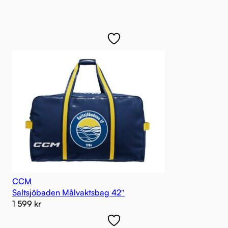
CCM
Saltsjöbaden Målvaktsbag 42″
1 599
kr