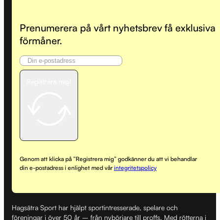
Prenumerera på vårt nyhetsbrev få exklusiva
förmåner.
Registrera mig!
Genom att klicka på ”Registrera mig” godkänner du att vi behandlar
din e-postadress i enlighet med vår
integritetspolicy
Hagsätra Sport har hjälpt sportintresserade, spelare och
föreningar i över 50 år – från nybörjare till proffs. Med rötterna i