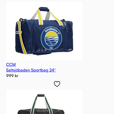
CCM
Saltsjöbaden Sportbag 24″
999
kr