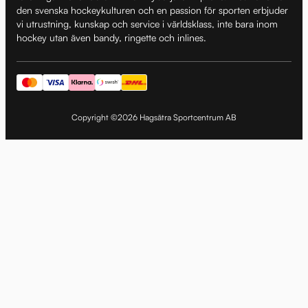
den svenska hockeykulturen och en passion för sporten erbjuder
vi utrustning, kunskap och service i världsklass, inte bara inom
hockey utan även bandy, ringette och inlines.
Copyright ©2026 Hagsätra Sportcentrum AB