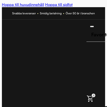
Hoppa till huvudinnehåll
Hoppa till sidfot
Snabba leveranser
•
Smidig betalning
•
Över 50 år i branschen
Favorit
0