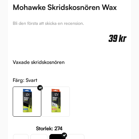
Mohawke Skridskosnören Wax
Bli den första att skicka en recension.
39
kr
Vaxade skridskosnören
Färg:
Svart
Storlek: 274