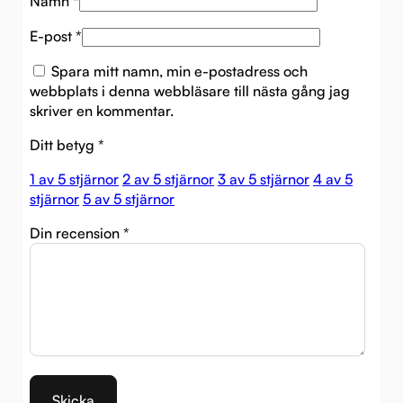
Namn
*
E-post
*
Spara mitt namn, min e-postadress och
webbplats i denna webbläsare till nästa gång jag
skriver en kommentar.
Ditt betyg
*
1 av 5 stjärnor
2 av 5 stjärnor
3 av 5 stjärnor
4 av 5
stjärnor
5 av 5 stjärnor
Din recension
*