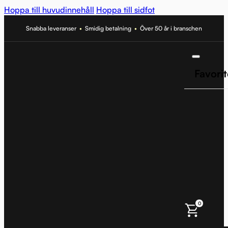
Hoppa till huvudinnehåll
Hoppa till sidfot
Snabba leveranser
•
Smidig betalning
•
Över 50 år i branschen
Favorit
0