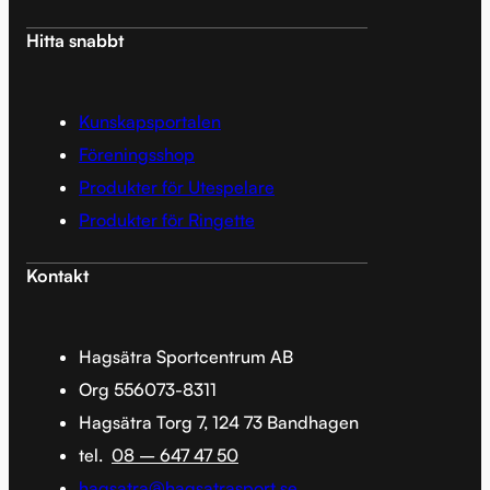
Hitta snabbt
Kunskapsportalen
Föreningsshop
Produkter för Utespelare
Produkter för Ringette
Kontakt
Hagsätra Sportcentrum AB
Org 556073-8311
Hagsätra Torg 7, 124 73 Bandhagen
tel.
08 – 647 47 50
hagsatra@hagsatrasport.se