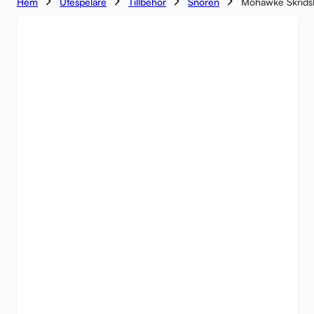
Hem
Utespelare
Tillbehör
Snören
Mohawke Skrids