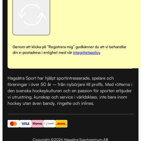
Genom att klicka på ”Registrera mig” godkänner du att vi behandlar
din e-postadress i enlighet med vår
integritetspolicy
Hagsätra Sport har hjälpt sportintresserade, spelare och
föreningar i över 50 år – från nybörjare till proffs. Med rötterna i
den svenska hockeykulturen och en passion för sporten erbjuder
vi utrustning, kunskap och service i världsklass, inte bara inom
hockey utan även bandy, ringette och inlines.
Copyright ©2026 Hagsätra Sportcentrum AB