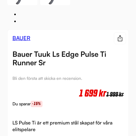
BAUER
Bauer Tuuk Ls Edge Pulse Ti
Runner Sr
Bli den första att skicka en recension.
Det
Det
1 699
kr
1 999
kr
urs
nuv
Du sparar
-15%
pri
pri
var:
är:
LS Pulse Ti är ett premium stål skapat för våra
elitspelare
1
1