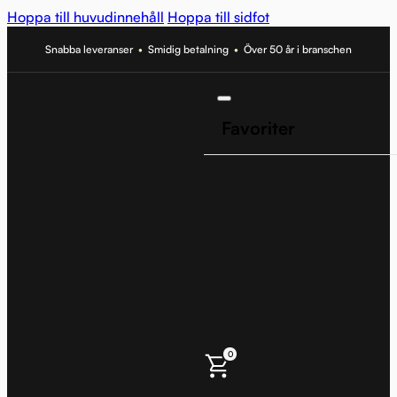
Hoppa till huvudinnehåll
Hoppa till sidfot
Snabba leveranser
•
Smidig betalning
•
Över 50 år i branschen
Favoriter
0