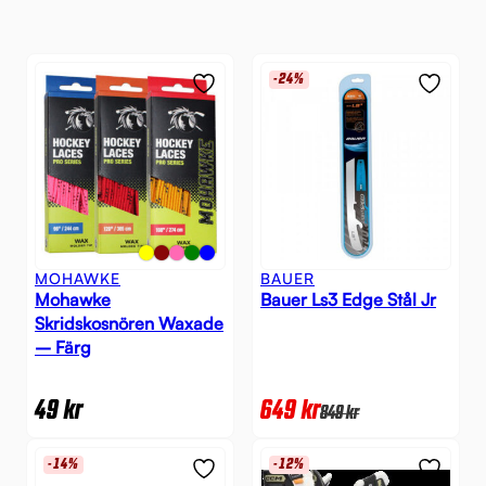
-24%
MOHAWKE
BAUER
Mohawke
Bauer Ls3 Edge Stål Jr
Skridskosnören Waxade
– Färg
49
kr
649
kr
849
kr
-14%
-12%