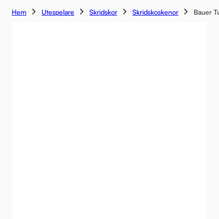
Hem
Utespelare
Skridskor
Skridskoskenor
Bauer T
-15%