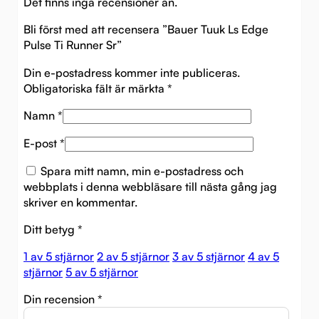
Det finns inga recensioner än.
Bli först med att recensera ”Bauer Tuuk Ls Edge
Pulse Ti Runner Sr”
Din e-postadress kommer inte publiceras.
Obligatoriska fält är märkta
*
Namn
*
E-post
*
Spara mitt namn, min e-postadress och
webbplats i denna webbläsare till nästa gång jag
skriver en kommentar.
Ditt betyg
*
1 av 5 stjärnor
2 av 5 stjärnor
3 av 5 stjärnor
4 av 5
stjärnor
5 av 5 stjärnor
Din recension
*