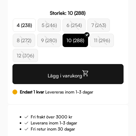
999 
699 
Storlek: 10 (288)
4 (238)
5 (246)
6 (254)
7 (263)
8 (272)
9 (280)
10 (288)
11 (296)
12 (306)
Lägg i varukorg
Endast 1 kvar
Levereras inom 1-3 dagar
Fri frakt över 3000 kr
Leverans inom 1-3 dagar
Fri retur inom 30 dagar