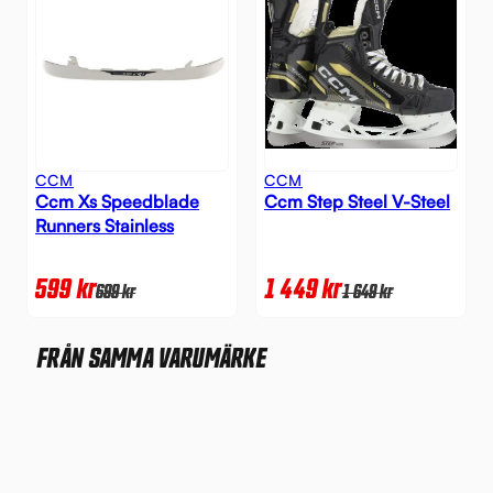
CCM
CCM
Ccm Xs Speedblade
Ccm Step Steel V-Steel
Runners Stainless
599
kr
1 449
kr
699
kr
1 649
kr
FRÅN SAMMA VARUMÄRKE