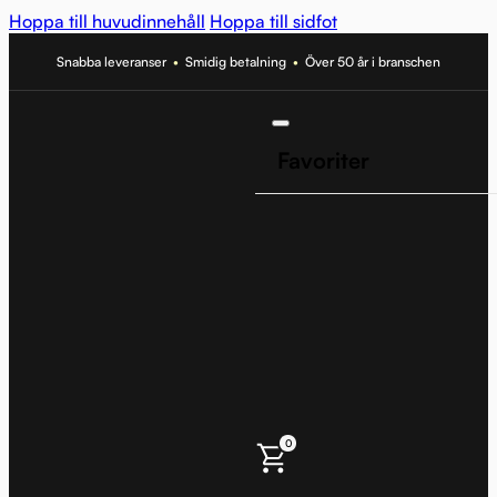
Hoppa till huvudinnehåll
Hoppa till sidfot
Snabba leveranser
•
Smidig betalning
•
Över 50 år i branschen
Favoriter
0