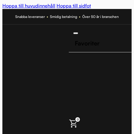
Hoppa till huvudinnehåll
Hoppa till sidfot
Snabba leveranser
•
Smidig betalning
•
Över 50 år i branschen
Favoriter
0