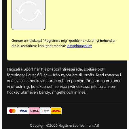
Genom att klicka på ”Registrera mig” godkänner du att vi behandlar
din e-postadress i enlighet med vår
integritetspolicy
Hagsätra Sport har hjälpt sportintresserade, spelare och
föreningar i över 50 år – från nybörjare till proffs. Med rötterna i
den svenska hockeykulturen och en passion för sporten erbjuder
vi utrustning, kunskap och service i världsklass, inte bara inom
hockey utan även bandy, ringette och inlines.
Copyright ©2026 Hagsätra Sportcentrum AB