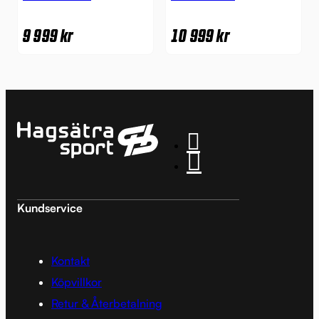
9 999
kr
10 999
kr
Kundservice
Kontakt
Köpvillkor
Retur & Återbetalning