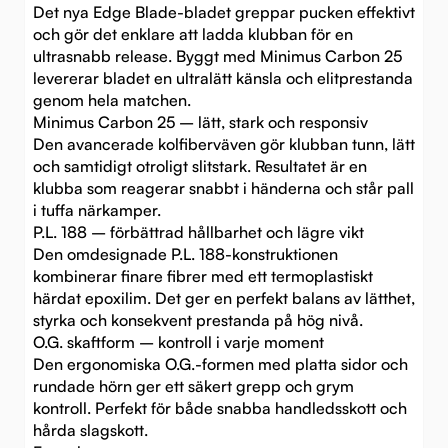
Det nya Edge Blade-bladet greppar pucken effektivt
och gör det enklare att ladda klubban för en
ultrasnabb release. Byggt med Minimus Carbon 25
levererar bladet en ultralätt känsla och elitprestanda
genom hela matchen.
Minimus Carbon 25 – lätt, stark och responsiv
Den avancerade kolfiberväven gör klubban tunn, lätt
och samtidigt otroligt slitstark. Resultatet är en
klubba som reagerar snabbt i händerna och står pall
i tuffa närkamper.
P.L. 188 – förbättrad hållbarhet och lägre vikt
Den omdesignade P.L. 188-konstruktionen
kombinerar finare fibrer med ett termoplastiskt
härdat epoxilim. Det ger en perfekt balans av lätthet,
styrka och konsekvent prestanda på hög nivå.
O.G. skaftform – kontroll i varje moment
Den ergonomiska O.G.-formen med platta sidor och
rundade hörn ger ett säkert grepp och grym
kontroll. Perfekt för både snabba handledsskott och
hårda slagskott.