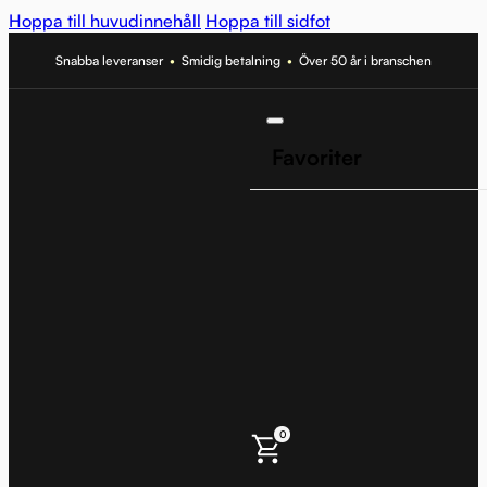
Hoppa till huvudinnehåll
Hoppa till sidfot
Snabba leveranser
•
Smidig betalning
•
Över 50 år i branschen
Favoriter
0