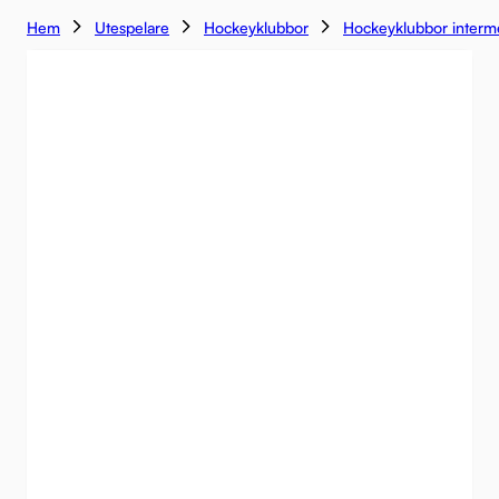
Hem
Utespelare
Hockeyklubbor
Hockeyklubbor interm
LOW KICK
NYHET