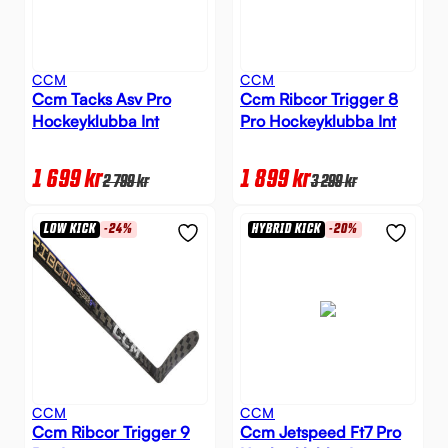
CCM
CCM
Ccm Tacks Asv Pro
Ccm Ribcor Trigger 8
Hockeyklubba Int
Pro Hockeyklubba Int
1 699
kr
1 899
kr
2 799
kr
3 299
kr
LOW KICK
-24%
HYBRID KICK
-20%
CCM
CCM
Ccm Ribcor Trigger 9
Ccm Jetspeed Ft7 Pro