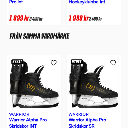
Pro Int
Hockeyklubba Int
1 899
kr
1 999
kr
2 499
kr
2 499
kr
FRÅN SAMMA VARUMÄRKE
NYHET
NYHET
WARRIOR
WARRIOR
Warrior Alpha Pro
Warrior Alpha Pro
Skridskor INT
Skridskor SR