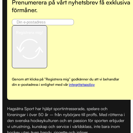
Prenumerera på vårt nyhetsbrev få exklusiva
förmåner.
Registrera mig!
Genom att klicka på ”Registrera mig” godkänner du att vi behandlar
din e-postadress i enlighet med vår
integritetspolicy
Hagsätra Sport har hjälpt sportintresserade, spelare och
föreningar i över 50 år – från nybörjare till proffs. Med rötterna i
den svenska hockeykulturen och en passion för sporten erbjuder
vi utrustning, kunskap och service i världsklass, inte bara inom
hockey utan även bandy, ringette och inlines.