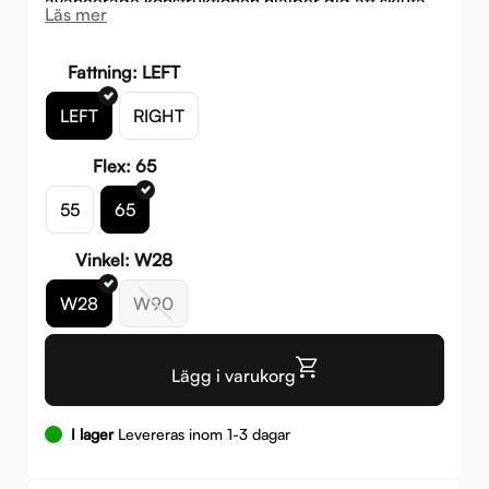
avancerade konstruktionen hjälper dig att skjuta
Läs mer
snabbare och spela med högre precision i varje
moment på isen.
Fattning: LEFT
LEFT
RIGHT
Flex: 65
55
65
Vinkel: W28
W28
W90
Lägg i varukorg
I lager
Levereras inom 1-3 dagar