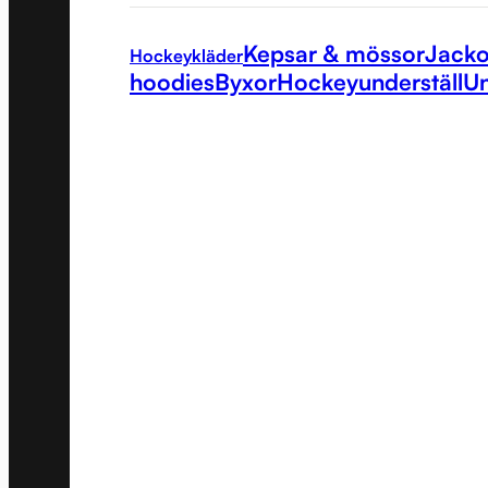
Kepsar & mössor
Jacko
Hockeykläder
hoodies
Byxor
Hockeyunderställ
Un