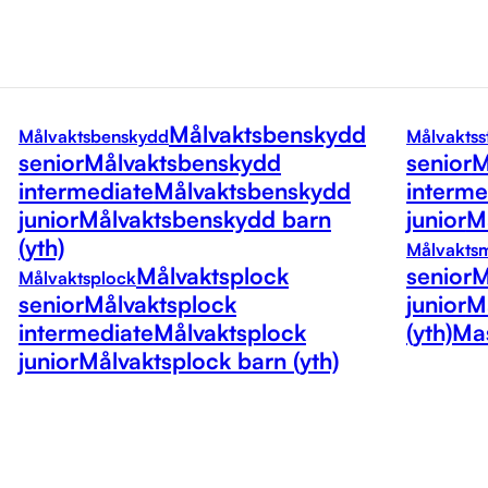
Målvaktsbenskydd
Målvaktsbenskydd
Målvaktss
senior
Målvaktsbenskydd
senior
M
intermediate
Målvaktsbenskydd
interme
junior
Målvaktsbenskydd barn
junior
Må
(yth)
Målvakts
Målvaktsplock
senior
M
Målvaktsplock
senior
Målvaktsplock
junior
M
intermediate
Målvaktsplock
(yth)
Mas
junior
Målvaktsplock barn (yth)