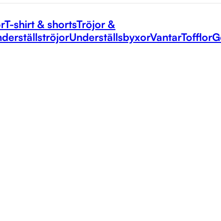
r
T-shirt & shorts
Tröjor &
derställströjor
Underställsbyxor
Vantar
Tofflor
G