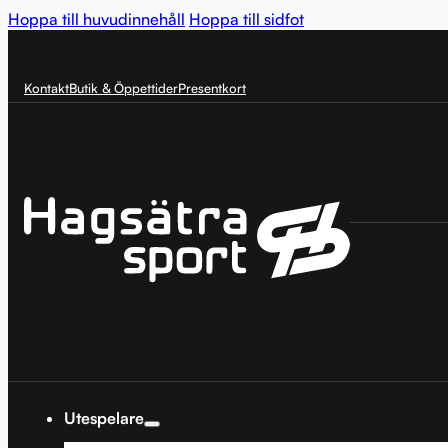
Hoppa till huvudinnehåll
Hoppa till sidfot
Kontakt
Butik & Öppettider
Presentkort
Utespelare