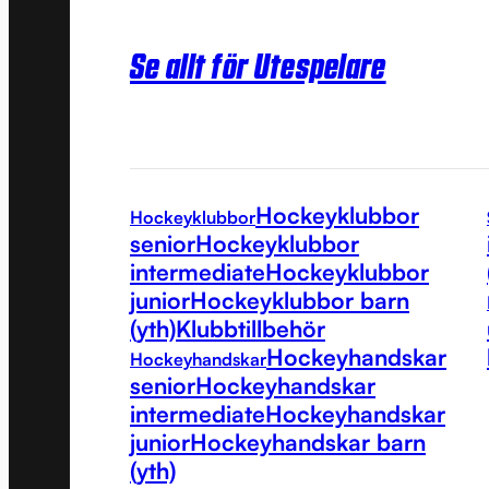
Se allt för Utespelare
Hockeyklubbor
Hockeyklubbor
senior
Hockeyklubbor
intermediate
Hockeyklubbor
junior
Hockeyklubbor barn
(yth)
Klubbtillbehör
Hockeyhandskar
Hockeyhandskar
senior
Hockeyhandskar
intermediate
Hockeyhandskar
junior
Hockeyhandskar barn
(yth)