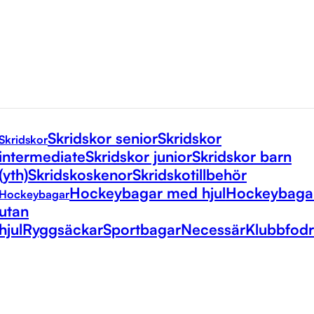
Skridskor senior
Skridskor
Skridskor
intermediate
Skridskor junior
Skridskor barn
(yth)
Skridskoskenor
Skridskotillbehör
Hockeybagar med hjul
Hockeybaga
Hockeybagar
utan
hjul
Ryggsäckar
Sportbagar
Necessär
Klubbfodr