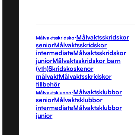
Målvaktsskridskor
Målvaktsskridskor
senior
Målvaktsskridskor
intermediate
Målvaktsskridskor
junior
Målvaktsskridskor barn
(yth)
Skridskoskenor
målvakt
Målvaktsskridskor
tillbehör
Målvaktsklubbor
Målvaktsklubbor
senior
Målvaktsklubbor
intermediate
Målvaktsklubbor
junior