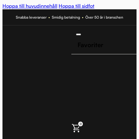
Hoppa till huvudinnehåll
Hoppa till sidfot
Snabba leveranser
•
Smidig betalning
•
Över 50 år i branschen
Favoriter
0