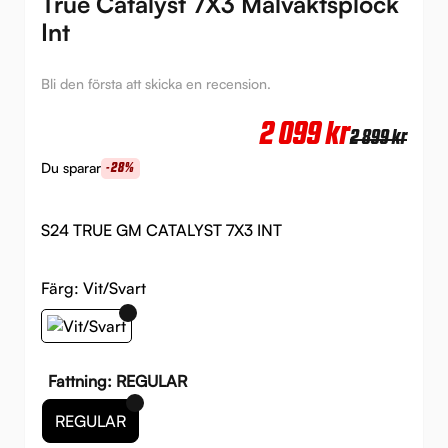
True Catalyst 7X3 Målvaktsplock
Int
Bli den första att skicka en recension.
Det
Det
2 099
kr
2 899
kr
urs
nuv
Du sparar
-28%
pri
pri
var:
är:
S24 TRUE GM CATALYST 7X3 INT
2
2
899 
099 
Färg:
Vit/Svart
Fattning: REGULAR
REGULAR