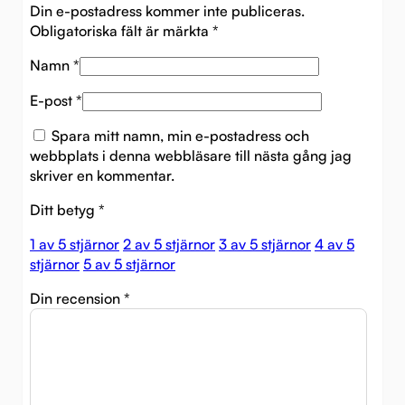
Din e-postadress kommer inte publiceras.
Obligatoriska fält är märkta
*
Namn
*
E-post
*
Spara mitt namn, min e-postadress och
webbplats i denna webbläsare till nästa gång jag
skriver en kommentar.
Ditt betyg
*
1 av 5 stjärnor
2 av 5 stjärnor
3 av 5 stjärnor
4 av 5
stjärnor
5 av 5 stjärnor
Din recension
*