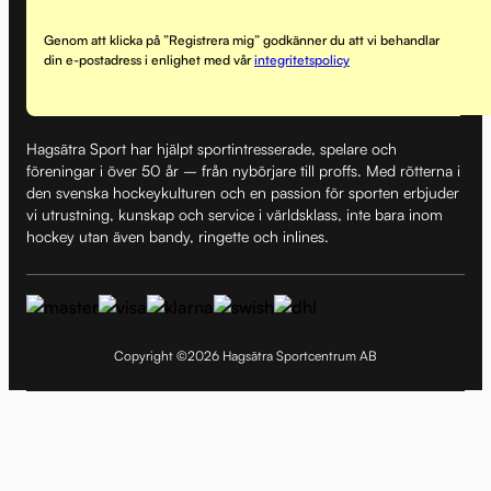
Genom att klicka på ”Registrera mig” godkänner du att vi behandlar
din e-postadress i enlighet med vår
integritetspolicy
Hagsätra Sport har hjälpt sportintresserade, spelare och
föreningar i över 50 år – från nybörjare till proffs. Med rötterna i
den svenska hockeykulturen och en passion för sporten erbjuder
vi utrustning, kunskap och service i världsklass, inte bara inom
hockey utan även bandy, ringette och inlines.
Copyright ©2026 Hagsätra Sportcentrum AB