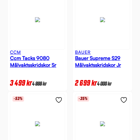
CCM
BAUER
Ccm Tacks 9080
Bauer Supreme S29
Målvaktsskridskor Sr
Målvaktsskridskor Jr
3 499
kr
2 699
kr
4 999
kr
4 000
kr
-53%
-35%