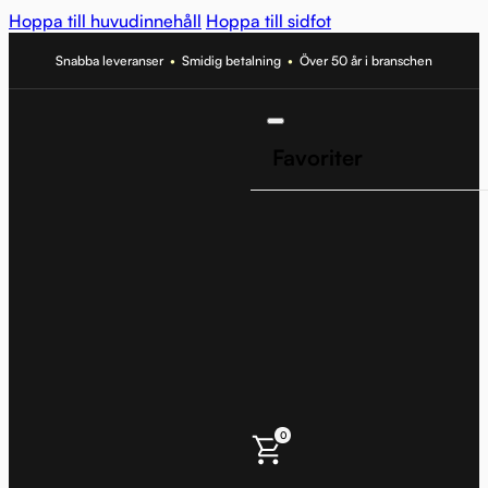
Hoppa till huvudinnehåll
Hoppa till sidfot
Snabba leveranser
•
Smidig betalning
•
Över 50 år i branschen
Favoriter
0