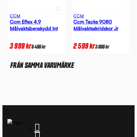
CCM
CCM
Ccm Eflex 4.9
Ccm Tacks 9080
Målvaktsbenskydd Int
Målvaktsskridskor Jr
3 999
kr
2 599
kr
8 499
kr
3 999
kr
FRÅN SAMMA VARUMÄRKE