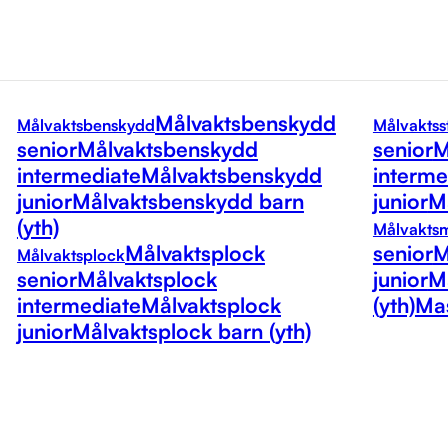
Målvaktsbenskydd
Målvaktsbenskydd
Målvaktss
senior
Målvaktsbenskydd
senior
M
intermediate
Målvaktsbenskydd
interme
junior
Målvaktsbenskydd barn
junior
Må
(yth)
Målvakts
Målvaktsplock
senior
M
Målvaktsplock
senior
Målvaktsplock
junior
M
intermediate
Målvaktsplock
(yth)
Mas
junior
Målvaktsplock barn (yth)