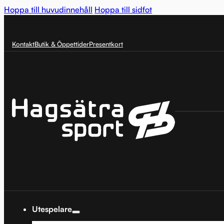
Hoppa till huvudinnehåll
Hoppa till sidfot
Kontakt
Butik & Öppettider
Presentkort
Utespelare