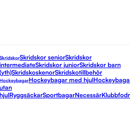
Skridskor senior
Skridskor
Skridskor
intermediate
Skridskor junior
Skridskor barn
(yth)
Skridskoskenor
Skridskotillbehör
Hockeybagar med hjul
Hockeybaga
Hockeybagar
utan
hjul
Ryggsäckar
Sportbagar
Necessär
Klubbfodr