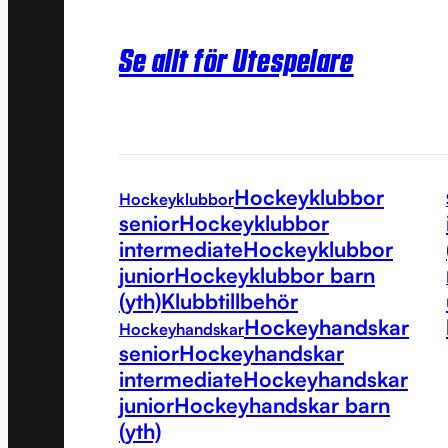
Se allt för Utespelare
Hockeyklubbor
Hockeyklubbor
senior
Hockeyklubbor
intermediate
Hockeyklubbor
junior
Hockeyklubbor barn
(yth)
Klubbtillbehör
Hockeyhandskar
Hockeyhandskar
senior
Hockeyhandskar
intermediate
Hockeyhandskar
junior
Hockeyhandskar barn
(yth)