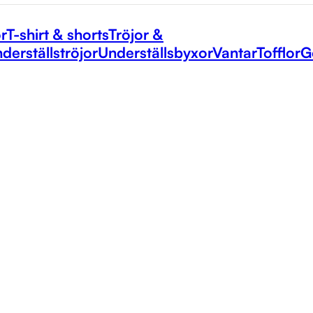
r
T-shirt & shorts
Tröjor &
derställströjor
Underställsbyxor
Vantar
Tofflor
G