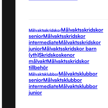
Målvaktsskridskor
Målvaktsskridskor
senior
Målvaktsskridskor
intermediate
Målvaktsskridskor
junior
Målvaktsskridskor barn
(yth)
Skridskoskenor
målvakt
Målvaktsskridskor
tillbehör
Målvaktsklubbor
Målvaktsklubbor
senior
Målvaktsklubbor
intermediate
Målvaktsklubbor
junior