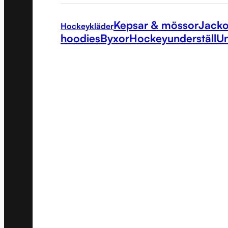
Kepsar & mössor
Jacko
Hockeykläder
hoodies
Byxor
Hockeyunderställ
Un