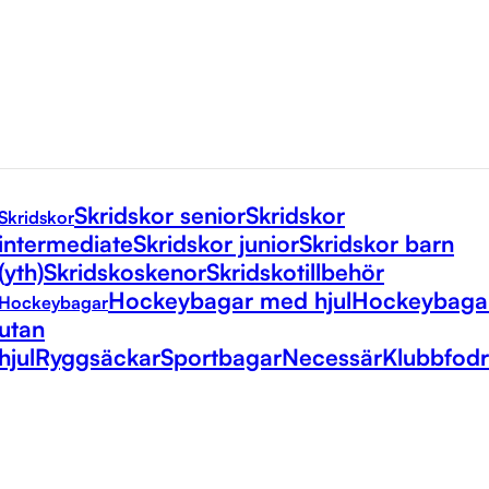
Skridskor senior
Skridskor
Skridskor
intermediate
Skridskor junior
Skridskor barn
(yth)
Skridskoskenor
Skridskotillbehör
Hockeybagar med hjul
Hockeybaga
Hockeybagar
utan
hjul
Ryggsäckar
Sportbagar
Necessär
Klubbfodr