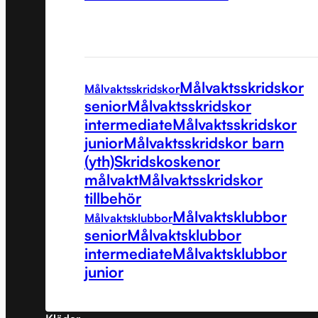
Målvaktsskridskor
Målvaktsskridskor
senior
Målvaktsskridskor
intermediate
Målvaktsskridskor
junior
Målvaktsskridskor barn
(yth)
Skridskoskenor
målvakt
Målvaktsskridskor
tillbehör
Målvaktsklubbor
Målvaktsklubbor
senior
Målvaktsklubbor
intermediate
Målvaktsklubbor
junior