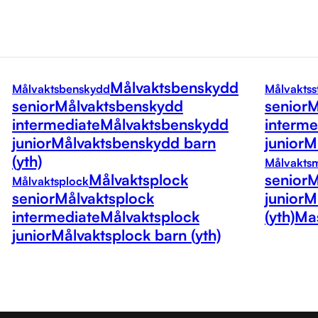
Målvaktsbenskydd
Målvaktsbenskydd
Målvaktss
senior
Målvaktsbenskydd
senior
M
intermediate
Målvaktsbenskydd
interme
junior
Målvaktsbenskydd barn
junior
Må
(yth)
Målvakts
Målvaktsplock
senior
M
Målvaktsplock
senior
Målvaktsplock
junior
M
intermediate
Målvaktsplock
(yth)
Mas
junior
Målvaktsplock barn (yth)