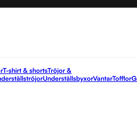
r
T-shirt & shorts
Tröjor &
derställströjor
Underställsbyxor
Vantar
Tofflor
G