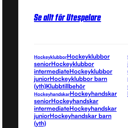
Se allt för Utespelare
Hockeyklubbor
Hockeyklubbor
senior
Hockeyklubbor
intermediate
Hockeyklubbor
junior
Hockeyklubbor barn
(yth)
Klubbtillbehör
Hockeyhandskar
Hockeyhandskar
senior
Hockeyhandskar
intermediate
Hockeyhandskar
junior
Hockeyhandskar barn
(yth)