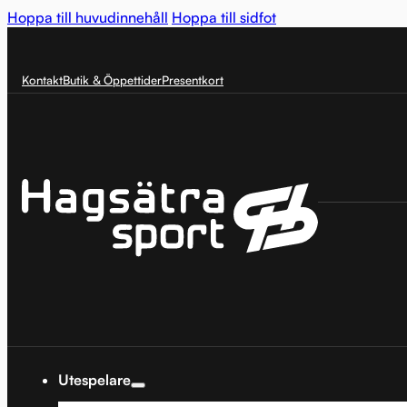
Hoppa till huvudinnehåll
Hoppa till sidfot
Kontakt
Butik & Öppettider
Presentkort
Utespelare