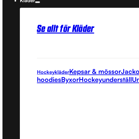
Kläder
Se allt för Kläder
Kepsar & mössor
Jacko
Hockeykläder
hoodies
Byxor
Hockeyunderställ
Un