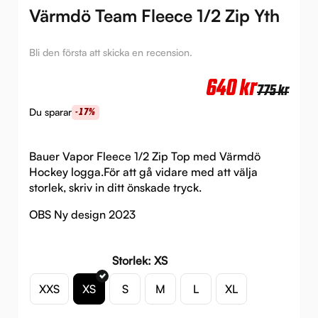
Värmdö Team Fleece 1/2 Zip Yth
Bli den första att skicka en recension.
Det
Det
640
kr
775
kr
urs
nuv
Du sparar
-17%
pri
pri
var:
är:
Bauer Vapor Fleece 1/2 Zip Top med Värmdö
Hockey logga.För att gå vidare med att välja
775 
640 
storlek, skriv in ditt önskade tryck.
OBS Ny design 2023
Storlek: XS
XXS
XS
S
M
L
XL