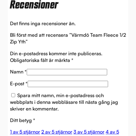
Recensioner
Det finns inga recensioner än.
Bli först med att recensera ”Värmdö Team Fleece 1/2
Zip Yth”
Din e-postadress kommer inte publiceras.
Obligatoriska fält är märkta
*
Namn
*
E-post
*
Spara mitt namn, min e-postadress och
webbplats i denna webbläsare till nästa gång jag
skriver en kommentar.
Ditt betyg
*
1 av 5 stjärnor
2 av 5 stjärnor
3 av 5 stjärnor
4 av 5