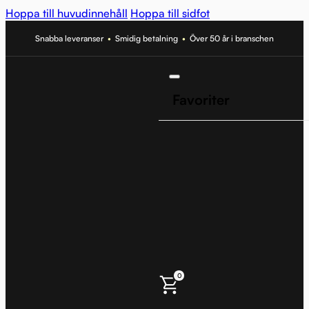
Hoppa till huvudinnehåll
Hoppa till sidfot
Snabba leveranser
•
Smidig betalning
•
Över 50 år i branschen
Favoriter
0