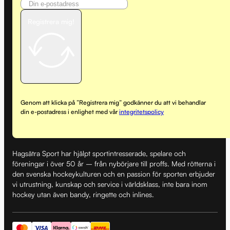
Registrera mig!
Genom att klicka på ”Registrera mig” godkänner du att vi behandlar
din e-postadress i enlighet med vår
integritetspolicy
Hagsätra Sport har hjälpt sportintresserade, spelare och
föreningar i över 50 år – från nybörjare till proffs. Med rötterna i
den svenska hockeykulturen och en passion för sporten erbjuder
vi utrustning, kunskap och service i världsklass, inte bara inom
hockey utan även bandy, ringette och inlines.