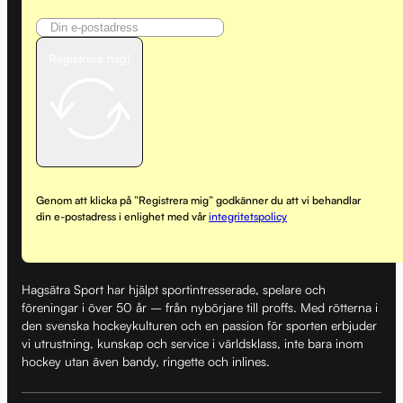
Registrera mig!
Genom att klicka på ”Registrera mig” godkänner du att vi behandlar
din e-postadress i enlighet med vår
integritetspolicy
Hagsätra Sport har hjälpt sportintresserade, spelare och
föreningar i över 50 år – från nybörjare till proffs. Med rötterna i
den svenska hockeykulturen och en passion för sporten erbjuder
vi utrustning, kunskap och service i världsklass, inte bara inom
hockey utan även bandy, ringette och inlines.