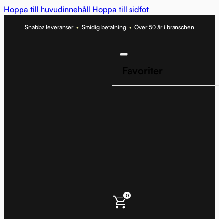
Hoppa till huvudinnehåll
Hoppa till sidfot
Snabba leveranser
•
Smidig betalning
•
Över 50 år i branschen
Favoriter
0