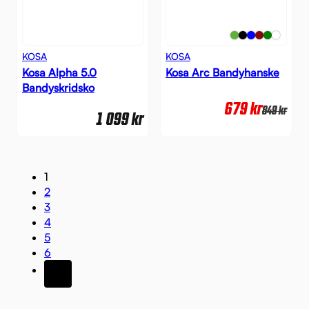
KOSA
KOSA
Kosa Alpha 5.0
Kosa Arc Bandyhanske
Bandyskridsko
679
kr
849
kr
1 099
kr
1
2
3
4
5
6