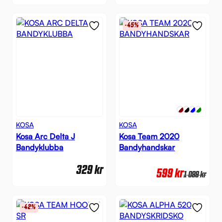
-45%
KOSA
KOSA
Kosa Arc Delta J
Kosa Team 2020
Bandyklubba
Bandyhandskar
329
kr
599
kr
1 099
kr
-42%