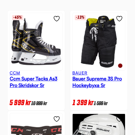
-45%
-13%
CCM
BAUER
Ccm Super Tacks As3
Bauer Supreme 3S Pro
Pro Skridskor Sr
Hockeybyxa Sr
5 999
kr
1 399
kr
10 999
kr
1 599
kr