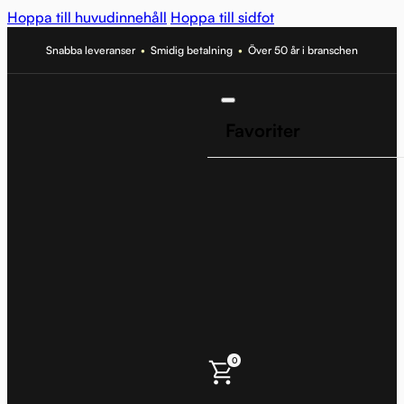
Hoppa till huvudinnehåll
Hoppa till sidfot
Snabba leveranser
•
Smidig betalning
•
Över 50 år i branschen
Favoriter
0