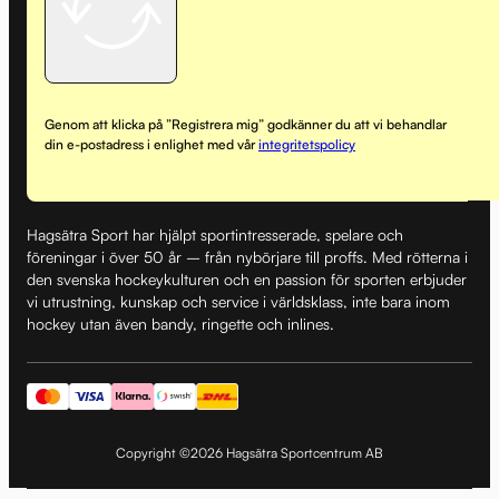
Genom att klicka på ”Registrera mig” godkänner du att vi behandlar
din e-postadress i enlighet med vår
integritetspolicy
Hagsätra Sport har hjälpt sportintresserade, spelare och
föreningar i över 50 år – från nybörjare till proffs. Med rötterna i
den svenska hockeykulturen och en passion för sporten erbjuder
vi utrustning, kunskap och service i världsklass, inte bara inom
hockey utan även bandy, ringette och inlines.
Copyright ©2026 Hagsätra Sportcentrum AB