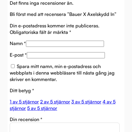
Det finns inga recensioner än.
Bli först med att recensera ”Bauer X Axelskydd In”
Din e-postadress kommer inte publiceras.
Obligatoriska fält är märkta
*
Namn
*
E-post
*
Spara mitt namn, min e-postadress och
webbplats i denna webbläsare till nästa gång jag
skriver en kommentar.
Ditt betyg
*
1 av 5 stjärnor
2 av 5 stjärnor
3 av 5 stjärnor
4 av 5
stjärnor
5 av 5 stjärnor
Din recension
*