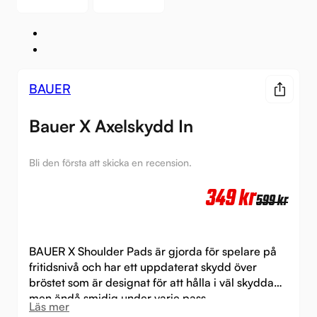
BAUER
Bauer X Axelskydd In
Bli den första att skicka en recension.
Det
Det
349
kr
599
kr
urs
nuv
pri
pri
BAUER X Shoulder Pads är gjorda för spelare på
var:
är:
fritidsnivå och har ett uppdaterat skydd över
bröstet som är designat för att hålla i väl skyddad
599 
349 
men ändå smidig under varje pass.
Läs mer