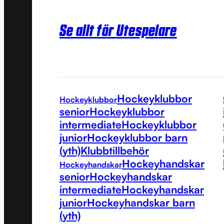
Se allt för Utespelare
Hockeyklubbor
Hockeyklubbor
senior
Hockeyklubbor
intermediate
Hockeyklubbor
junior
Hockeyklubbor barn
(yth)
Klubbtillbehör
Hockeyhandskar
Hockeyhandskar
senior
Hockeyhandskar
intermediate
Hockeyhandskar
junior
Hockeyhandskar barn
(yth)