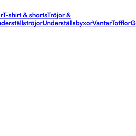
r
T-shirt & shorts
Tröjor &
derställströjor
Underställsbyxor
Vantar
Tofflor
G