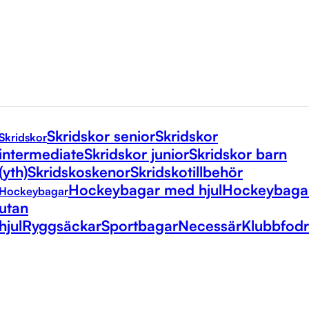
Skridskor senior
Skridskor
Skridskor
intermediate
Skridskor junior
Skridskor barn
(yth)
Skridskoskenor
Skridskotillbehör
Hockeybagar med hjul
Hockeybaga
Hockeybagar
utan
hjul
Ryggsäckar
Sportbagar
Necessär
Klubbfodr