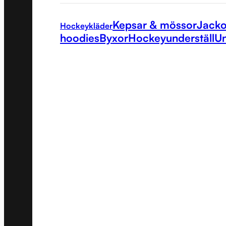
Kepsar & mössor
Jacko
Hockeykläder
hoodies
Byxor
Hockeyunderställ
Un