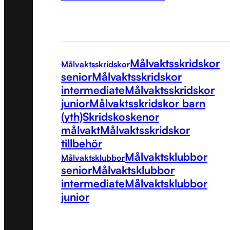
Målvaktsskridskor
Målvaktsskridskor
senior
Målvaktsskridskor
intermediate
Målvaktsskridskor
junior
Målvaktsskridskor barn
(yth)
Skridskoskenor
målvakt
Målvaktsskridskor
tillbehör
Målvaktsklubbor
Målvaktsklubbor
senior
Målvaktsklubbor
intermediate
Målvaktsklubbor
junior