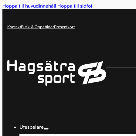
Hoppa till huvudinnehåll
Hoppa till sidfot
Kontakt
Butik & Öppettider
Presentkort
Utespelare