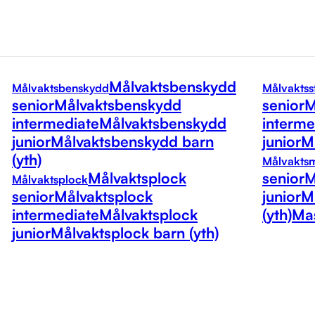
Målvaktsbenskydd
Målvaktsbenskydd
Målvaktss
senior
Målvaktsbenskydd
senior
M
intermediate
Målvaktsbenskydd
interme
junior
Målvaktsbenskydd barn
junior
Må
(yth)
Målvakts
Målvaktsplock
senior
M
Målvaktsplock
senior
Målvaktsplock
junior
M
intermediate
Målvaktsplock
(yth)
Mas
junior
Målvaktsplock barn (yth)