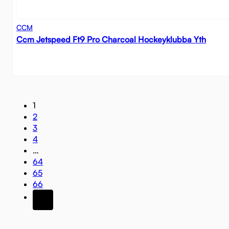
CCM
Ccm Jetspeed Ft9 Pro Charcoal Hockeyklubba Yth
1
2
3
4
…
64
65
66