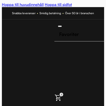
Hoppa till huvudinnehåll
Hoppa till sidfot
Snabba leveranser
•
Smidig betalning
•
Över 50 år i branschen
Favoriter
0