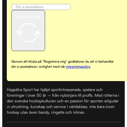
Registrera mig!
Genom att klicka på ”Registrera mig” godkänner du att vi behandlar
din e-postadress i enlighet med vår
integritetspolicy
Hagsätra Sport har hjälpt sportintresserade, spelare och
föreningar i över 50 år – från nybörjare till proffs. Med rötterna i
den svenska hockeykulturen och en passion för sporten erbjuder
vi utrustning, kunskap och service i världsklass, inte bara inom
hockey utan även bandy, ringette och inlines.