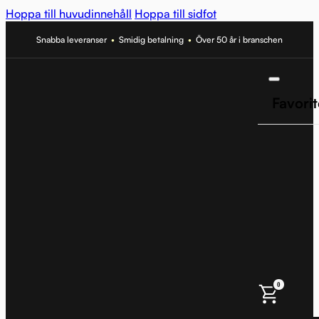
Hoppa till huvudinnehåll
Hoppa till sidfot
Snabba leveranser
•
Smidig betalning
•
Över 50 år i branschen
Favorit
0