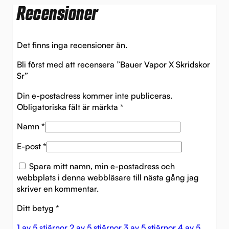
Recensioner
Det finns inga recensioner än.
Bli först med att recensera ”Bauer Vapor X Skridskor
Sr”
Din e-postadress kommer inte publiceras.
Obligatoriska fält är märkta
*
Namn
*
E-post
*
Spara mitt namn, min e-postadress och
webbplats i denna webbläsare till nästa gång jag
skriver en kommentar.
Ditt betyg
*
1 av 5 stjärnor
2 av 5 stjärnor
3 av 5 stjärnor
4 av 5