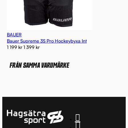
BAUER
Bauer Supreme 3S Pro Hockeybyxa Int
1 199
kr
1 399
kr
FRÅN SAMMA VARUMÄRKE