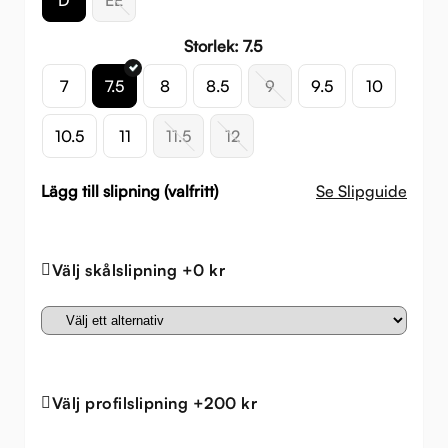
Storlek: 7.5
7
7.5
8
8.5
9
9.5
10
10.5
11
11.5
12
Lägg till slipning (valfritt)
Se Slipguide
Välj skålslipning +0 kr
Välj profilslipning +200 kr