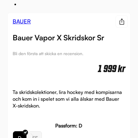
BAUER
Bauer Vapor X Skridskor Sr
Bli den första att skicka en recension.
1 999
kr
Ta skridskolektioner, lira hockey med kompisarna
och kom in i spelet som vi alla älskar med Bauer
X-skridskon.
Passform: D
D
EE