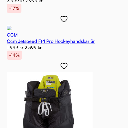
3 999
kr
7 999
kr
-17%
CCM
Ccm Jetspeed Ft4 Pro Hockeyhandskar Sr
1 999
kr
2 399
kr
-14%