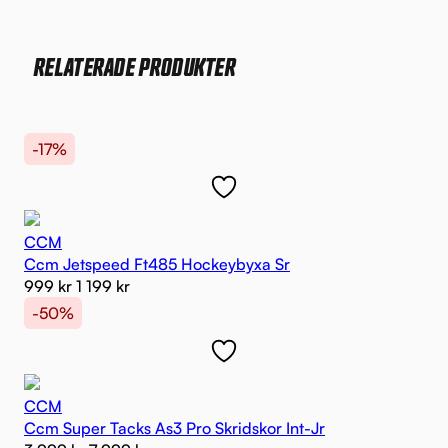
RELATERADE PRODUKTER
-17%
CCM
Ccm Jetspeed Ft485 Hockeybyxa Sr
999
kr
1 199
kr
-50%
CCM
Ccm Super Tacks As3 Pro Skridskor Int-Jr