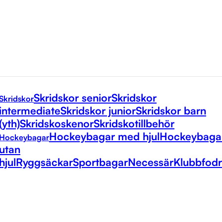
Skridskor senior
Skridskor
Skridskor
intermediate
Skridskor junior
Skridskor barn
(yth)
Skridskoskenor
Skridskotillbehör
Hockeybagar med hjul
Hockeybaga
Hockeybagar
utan
hjul
Ryggsäckar
Sportbagar
Necessär
Klubbfodr