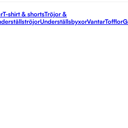
r
T-shirt & shorts
Tröjor &
derställströjor
Underställsbyxor
Vantar
Tofflor
G