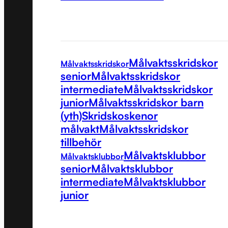
Målvaktsskridskor
Målvaktsskridskor
senior
Målvaktsskridskor
intermediate
Målvaktsskridskor
junior
Målvaktsskridskor barn
(yth)
Skridskoskenor
målvakt
Målvaktsskridskor
tillbehör
Målvaktsklubbor
Målvaktsklubbor
senior
Målvaktsklubbor
intermediate
Målvaktsklubbor
junior