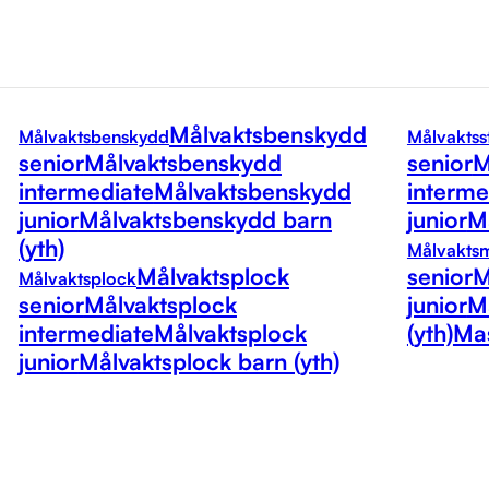
Målvaktsbenskydd
Målvaktsbenskydd
Målvaktss
senior
Målvaktsbenskydd
senior
M
intermediate
Målvaktsbenskydd
interme
junior
Målvaktsbenskydd barn
junior
Må
(yth)
Målvakts
Målvaktsplock
senior
M
Målvaktsplock
senior
Målvaktsplock
junior
M
intermediate
Målvaktsplock
(yth)
Mas
junior
Målvaktsplock barn (yth)