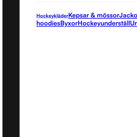
Kepsar & mössor
Jacko
Hockeykläder
hoodies
Byxor
Hockeyunderställ
Un