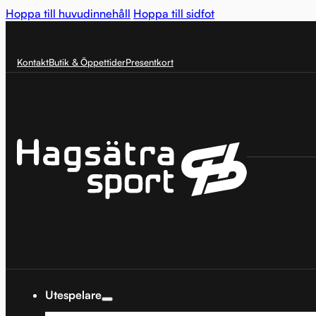
Hoppa till huvudinnehåll
Hoppa till sidfot
Kontakt
Butik & Öppettider
Presentkort
Utespelare