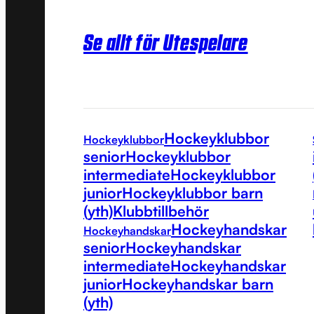
Se allt för Utespelare
Hockeyklubbor
Hockeyklubbor
senior
Hockeyklubbor
intermediate
Hockeyklubbor
junior
Hockeyklubbor barn
(yth)
Klubbtillbehör
Hockeyhandskar
Hockeyhandskar
senior
Hockeyhandskar
intermediate
Hockeyhandskar
junior
Hockeyhandskar barn
(yth)