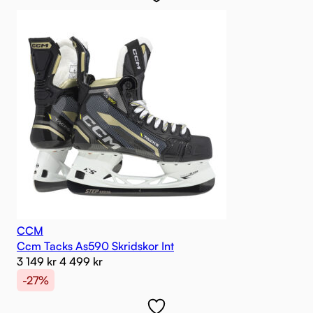
CCM
Ccm Tacks As590 Skridskor Int
3 149
kr
4 499
kr
-27%