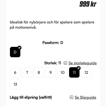
999
kr
Idealisk för nybörjare och för spelare som spelare
på motionsnivå.
Passform: D
D
Storlek: 11
Se storleksguide
6
7
8
9
10
11
12
13
Lägg till slipning (valfritt)
Se Slipguide