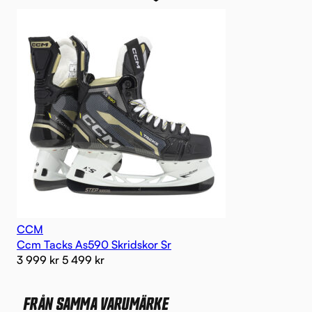
CCM
Ccm Tacks As590 Skridskor Sr
3 999
kr
5 499
kr
FRÅN SAMMA VARUMÄRKE