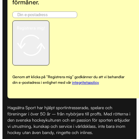
förmåner.
Registrera mig!
Genom att klicka på ”Registrera mig” godkänner du att vi behandlar
din e-postadress i enlighet med vår
integritetspolicy
Hagsätra Sport har hjälpt sportintresserade, spelare och
föreningar i över 50 år – från nybörjare till proffs. Med rötterna i
den svenska hockeykulturen och en passion för sporten erbjuder
vi utrustning, kunskap och service i världsklass, inte bara inom
hockey utan även bandy, ringette och inlines.