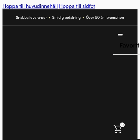
Hoppa till huvudinnehåll
Hoppa till sidfot
Snabba leveranser
•
Smidig betalning
•
Över 50 år i branschen
Favorit
0